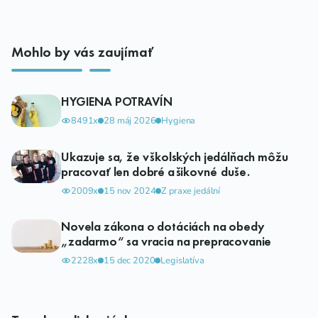
Mohlo by vás zaujímať
HYGIENA POTRAVÍN
8491x
28 máj 2026
Hygiena
Ukazuje sa, že v školských jedálňach môžu
pracovať len dobré a šikovné duše.
2009x
15 nov 2024
Z praxe jedální
Novela zákona o dotáciách na obedy
„zadarmo“ sa vracia na prepracovanie
2228x
15 dec 2020
Legislatíva