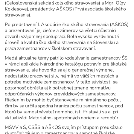
(Celoslovenská sekcia školského stravovania) a Mgr. Oľgy
Koklesovej, prezidentky AŠKOS (Prvá asociácia školského
stravovania).
Po predstavení I. Asociácie školského stravovania (AŠKOŠ)
a prezentovaní jej cieľov a zámerov sa všetci účastníci
otvorili vzájomnej spolupráci. Bola vysoko vyzdvihnutá
úroveň a kvalita školského stravovania na Slovensku a
práca zamestnancov v školskom stravovaní.
Medzi aktuálne témy patrilo vzdelávanie zamestnancov ŠS
v rámci aplikácie Národného katalógu potravín pre školské
stravovanie, ale hovorilo sa aj o generačnej výmene,
nedostatku pracovnej sily, najmä vo väčších mestách a
potrebe motivácie zamestnancov. V tejto súvislosti sa
pozornosť obrátila aj k potrebnej zmene normatívu
odporúčaných výkonov prevádzkových zamestnancov.
Riešením by mohlo byť stanovenie minimálneho počtu,
čím by sa určila spodná hranica počtu zamestnancov, pod
ktorú by zamestnávateľ nemohol ísť. Pristavili sa aj pri
aktualizácii Materiálno-spotrebných noriem a receptúr.
MŠVV a Š, CSŠS a AŠKOS svojím prístupom preukázalo
skutočný záujem o zamestnancov a samotné školské