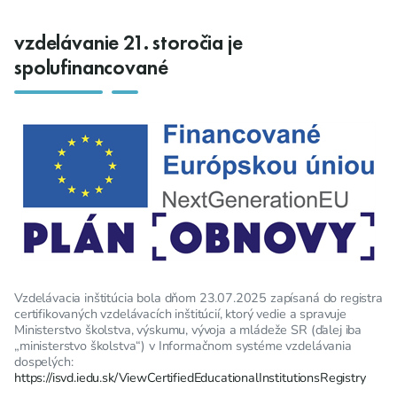
vzdelávanie 21. storočia je
spolufinancované
Vzdelávacia inštitúcia bola dňom 23.07.2025 zapísaná do registra
certifikovaných vzdelávacích inštitúcií, ktorý vedie a spravuje
Ministerstvo školstva, výskumu, vývoja a mládeže SR (ďalej iba
„ministerstvo školstva“) v Informačnom systéme vzdelávania
dospelých:
https://isvd.iedu.sk/ViewCertifiedEducationalInstitutionsRegistry