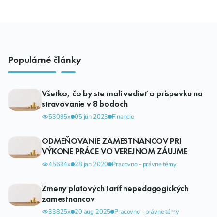
Populárné články
Všetko, čo by ste mali vedieť o príspevku na
stravovanie v 8 bodoch
53095x
05 jún 2023
Financie
ODMEŇOVANIE ZAMESTNANCOV PRI
VÝKONE PRÁCE VO VEREJNOM ZÁUJME
45694x
28 jan 2020
Pracovno - právne témy
Zmeny platových taríf nepedagogických
zamestnancov
33825x
20 aug 2025
Pracovno - právne témy