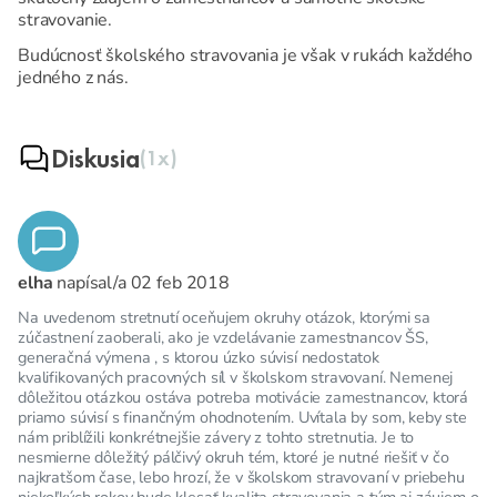
stravovanie.
Budúcnosť školského stravovania je však v rukách každého
jedného z nás.
Diskusia
(1x)
elha
napísal/a
02 feb 2018
Na uvedenom stretnutí oceňujem okruhy otázok, ktorými sa
zúčastnení zaoberali, ako je vzdelávanie zamestnancov ŠS,
generačná výmena , s ktorou úzko súvisí nedostatok
kvalifikovaných pracovných síl v školskom stravovaní. Nemenej
dôležitou otázkou ostáva potreba motivácie zamestnancov, ktorá
priamo súvisí s finančným ohodnotením. Uvítala by som, keby ste
nám priblížili konkrétnejšie závery z tohto stretnutia. Je to
nesmierne dôležitý pálčivý okruh tém, ktoré je nutné riešiť v čo
najkratšom čase, lebo hrozí, že v školskom stravovaní v priebehu
niekoľkých rokov bude klesať kvalita stravovania a tým aj záujem o