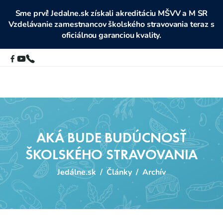
Sme prví! Jedalne.sk získali akreditáciu MŠVV a M SR
Vzdelávanie zamestnancov školského stravovania teraz s
oficiálnou garanciou kvality.
AKÁ BUDE BUDÚCNOSŤ
ŠKOLSKÉHO STRAVOVANIA
Jedálne.sk
/
Články
/
Archív