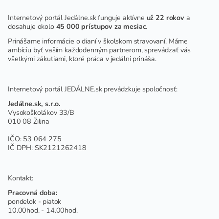
Internetový portál Jedálne.sk funguje aktívne
už 22 rokov
a
dosahuje okolo
45 000 prístupov za mesiac
.
Prinášame informácie o dianí v školskom stravovaní. Máme
ambíciu byť vaším každodenným partnerom, sprevádzať vás
všetkými zákutiami, ktoré práca v jedálni prináša.
Internetový portál JEDÁLNE.sk prevádzkuje spoločnosť:
Jedálne.sk, s.r.o.
Vysokoškolákov 33/B
010 08 Žilina
IČO: 53 064 275
IČ DPH: SK2121262418
Kontakt:
Pracovná doba:
pondelok - piatok
10.00hod. - 14.00hod.