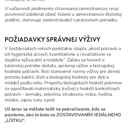
V súčasnosti podmienky stravovania zamestnancov, resp.
povinnosť odoberať obed, hlavne u zamestnancov školskej
jedálne, stanovuje zamestnávateľ v pracovnom poriadku.
POŽIADAVKY SPRÁVNEJ VÝŽIVY
V šesťdesiatych rokoch podstatne stúpla „akosť potravín a
ich hygienická úroveň, kvantitatívne a i kvalitatívne sa
zlepšila výživa detí a mládeže“. Začalo sa hovoriť o
kalorickej potrebe dieťaťa, správnej výžive a biologickej
hodnote potravín. Boli stanovené normy výživy pre dennú
potrebu kalórií, živín a biologickej hodnoty pre deti a
mládež podľa veku. Prepočty biologických hodnôt pokrmov
sa vypočítavali matematicky (ručne) z hodnôt konkrétnych
potravín - zemiaky, zelenina, strukoviny, mäso, hydina,
mlieko, vajcia, tuky a pod..
Už teraz sa môžete tešiť na pokračovanie, kde sa
pozrieme, ako to bolo so ZOSTAVOVANÍM JEDÁLNEHO
„LÍSTKU“.