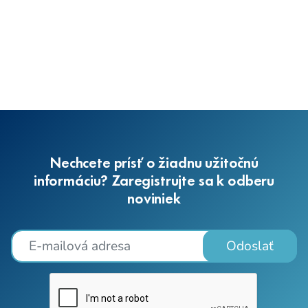
Nechcete prísť o žiadnu užitočnú
informáciu? Zaregistrujte sa k odberu
noviniek
Odoslať