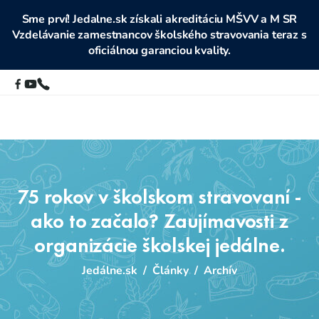
Sme prví! Jedalne.sk získali akreditáciu MŠVV a M SR
Vzdelávanie zamestnancov školského stravovania teraz s
oficiálnou garanciou kvality.
75 rokov v školskom stravovaní -
ako to začalo? Zaujímavosti z
organizácie školskej jedálne.
Jedálne.sk
/
Články
/
Archív