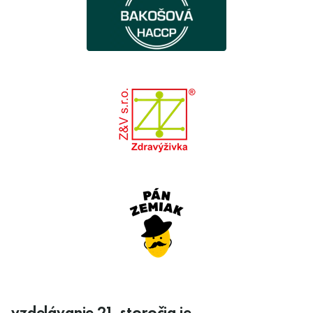
vzdelávanie 21. storočia je