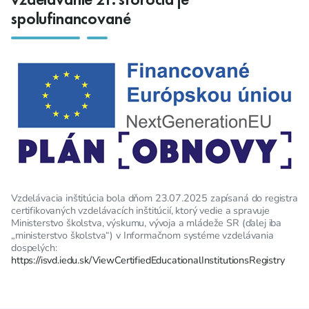
spolufinancované
Vzdelávacia inštitúcia bola dňom 23.07.2025 zapísaná do registra
certifikovaných vzdelávacích inštitúcií, ktorý vedie a spravuje
Ministerstvo školstva, výskumu, vývoja a mládeže SR (ďalej iba
„ministerstvo školstva“) v Informačnom systéme vzdelávania
dospelých:
https://isvd.iedu.sk/ViewCertifiedEducationalInstitutionsRegistry