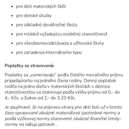
pre deti materských škôl
pre detské útulky
pre základné deväťročné školy
pre mládež vyžadujúcu osobitnú starostlivosť
pre všeobecnovzdelávacia a učňovské školy
pre zariadenia internátneho typu
Poplatky za stravovanie
Poplatky sa „vymeriavajú“ podľa čistého mesačného príjmu
pripadajúceho na jedného člena rodiny. Denný poplatok
rodiča na jedno dieťa v materských školách s dennou
starostlivosťou sa stanovuje podľa výšky príjmu od 0,- do
4,- Kčs, u žiakov od 2,- do 3,20 Kčs.
Je zaujímavé, že na prípravu stravy pre deti boli už v tomto
čase spracované záväzné materiálové spotrebné normy a
podľa výživovej normy stanovené záväzné finančné limity-
normy na nákup potravín .