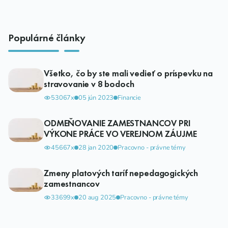
Populárné články
Všetko, čo by ste mali vedieť o príspevku na
stravovanie v 8 bodoch
53067x
05 jún 2023
Financie
ODMEŇOVANIE ZAMESTNANCOV PRI
VÝKONE PRÁCE VO VEREJNOM ZÁUJME
45667x
28 jan 2020
Pracovno - právne témy
Zmeny platových taríf nepedagogických
zamestnancov
33699x
20 aug 2025
Pracovno - právne témy