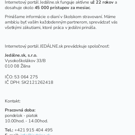
Internetový portál Jedálne.sk funguje aktívne
už 22 rokov
a
dosahuje okolo
45 000 prístupov za mesiac
.
Prinášame informácie o dianí v školskom stravovaní. Máme
ambíciu byť vaším každodenným partnerom, sprevádzať vás
všetkými zákutiami, ktoré práca v jedálni prináša.
Internetový portál JEDÁLNE.sk prevádzkuje spoločnosť:
Jedálne.sk, s.r.o.
Vysokoškolákov 33/B
010 08 Žilina
IČO: 53 064 275
IČ DPH: SK2121262418
Kontakt:
Pracovná doba:
pondelok - piatok
10.00hod. - 14.00hod.
Tel.:
+421 915 404 495