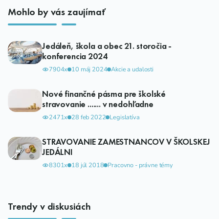
Mohlo by vás zaujímať
Jedáleň, škola a obec 21. storočia -
konferencia 2024
7904x
10 máj 2024
Akcie a udalosti
Nové finančné pásma pre školské
stravovanie ....... v nedohľadne
2471x
28 feb 2022
Legislatíva
STRAVOVANIE ZAMESTNANCOV V ŠKOLSKEJ
JEDÁLNI
8301x
18 júl 2018
Pracovno - právne témy
Trendy v diskusiách