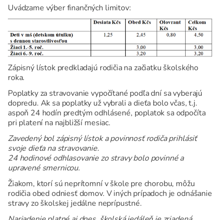
Uvádzame výber finančných limitov:
Zápisný lístok predkladajú rodičia na začiatku školského
roka.
Poplatky za stravovanie vypočítané podľa dní sa vyberajú
dopredu. Ak sa poplatky už vybrali a dieťa bolo včas, t.j.
aspoň 24 hodín predtým odhlásené, poplatok sa odpočíta
pri platení na najbližší mesiac.
Zavedený bol zápisný lístok a povinnosť rodiča prihlásiť
svoje dieťa na stravovanie.
24 hodinové odhlasovanie zo stravy bolo povinné a
upravené smernicou.
Žiakom, ktorí sú neprítomní v škole pre chorobu, môžu
rodičia obed odniesť domov. V iných prípadoch je odnášanie
stravy zo školskej jedálne neprípustné.
Nariadenie platné aj dnes, školská jedáleň je zriadená