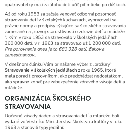
opatrovateľky mali za úlohu deti učiť piť mlieko po dúškoch.
Až od roku 1953 sa začala venovať odborná pozornosť
stravovaniu detí v školských kuchyniach, vypracovali sa
právne normy a predpisy týkajúce sa školského stravovania
zamerané na „rozvoj starostlivosti o zdravie detí a mládeže
“. Kým v roku 1953 sa stravovalo v školských jedálňach
360 000 detí, v r. 1963 sa stravovalo už 1 200 000 detí.
Pre porovnanie dnes je to 683 328 detí, žiakov a
zamestnancov..
V dnešnom článku Vám prinášame výber z „brožúry“
Stravovanie v školských jedálňach
z roku 1965, ktorá
mala poradiť pracovníkom, ako predchádzať nedostatkom,
ako správne konať pre zabezpečenie zdravého vývoja detí a
mládeže.
ORGANIZÁCIA ŠKOLSKÉHO
STRAVOVANIA
Dočasné zásady riadenia stravovania detí a mládeže boli
vydané vo Vestníku Ministerstva školstva a kultúry v roku
1963 a stanovili typy jedální: