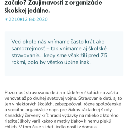
začalo? Zaujímavosti z organizácie
školskej jedálne.
2210
12 feb 2020
Veci okolo nás vnímame často krát ako
samozrejmosť – tak vnímame aj školské
stravovanie... keby sme však žili pred 75
rokmi, bolo by všetko úplne inak.
Pozornosť stravovaniu detí a mládeže v školách sa začala
venovať až po druhej svetovej vojne. Stravovanie detí, aj to
len v niektorých školách, zabezpečovali rôzne spoločenské
a sociálne organizácie napr. pre žiakov základnej školy
Kanadský červený kríž hradil výdavky na mlieko z ktorého
riaditeľ školy varil kakao a matky žiakov k nemu piekli
chlieb. V tom čase si deti jedlo nosili z domu a