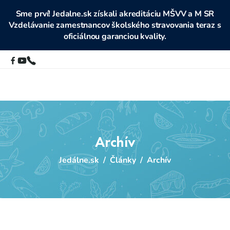
Sme prví! Jedalne.sk získali akreditáciu MŠVV a M SR
Vzdelávanie zamestnancov školského stravovania teraz s
oficiálnou garanciou kvality.
Archív
Jedálne.sk
/
Články
/
Archív