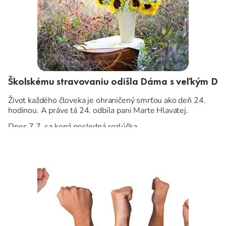
Školskému stravovaniu odišla Dáma s veľkým D
Život každého človeka je ohraničený smrťou ako deň 24.
hodinou. A práve tá 24. odbila pani Marte Hlavatej.
Dnes 7.7. sa koná posledná rozlúčka.