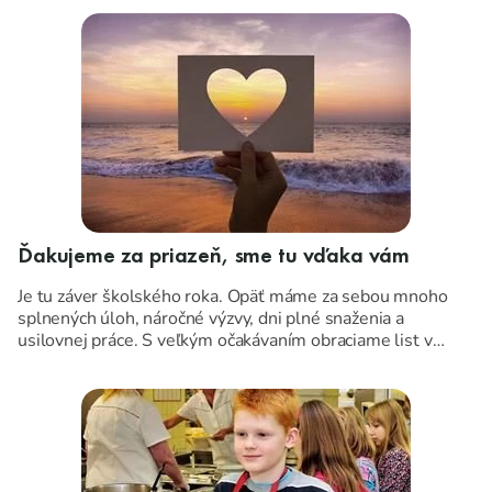
Ďakujeme za priazeň, sme tu vďaka vám
Je tu záver školského roka. Opäť máme za sebou mnoho
splnených úloh, náročné výzvy, dni plné snaženia a
usilovnej práce. S veľkým očakávaním obraciame list v
kalendári, ...