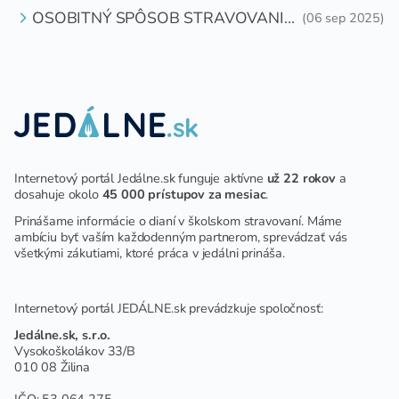
OSOBITNÝ SPÔSOB STRAVOVANIA
(06 sep 2025)
DETÍ A ŽIAKOV V ŠKOLSKOM
ZARIADENÍ
Internetový portál Jedálne.sk funguje aktívne
už 22 rokov
a
dosahuje okolo
45 000 prístupov za mesiac
.
Prinášame informácie o dianí v školskom stravovaní. Máme
ambíciu byť vaším každodenným partnerom, sprevádzať vás
všetkými zákutiami, ktoré práca v jedálni prináša.
Internetový portál JEDÁLNE.sk prevádzkuje spoločnosť:
Jedálne.sk, s.r.o.
Vysokoškolákov 33/B
010 08 Žilina