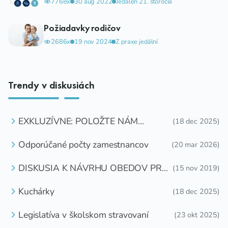
7768x
30 aug 2022
Jedáleň 21. storočia
Požiadavky rodičov
2686x
19 nov 2024
Z praxe jedální
Trendy v diskusiách
EXKLUZÍVNE: POLOŽTE NÁM
(18 dec 2025)
OTÁZKU
Odporúčané počty zamestnancov
(20 mar 2026)
DISKUSIA K NÁVRHU OBEDOV PRE
(15 nov 2019)
DETI ZDARMA
Kuchárky
(18 dec 2025)
Legislatíva v školskom stravovaní
(23 okt 2025)