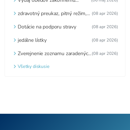
zástupcovi
zdravotný preukaz, pitný režim,
(08 apr 2026)
zážitkové varenie
Dotácie na podporu stravy
(08 apr 2026)
jedálne lístky
(08 apr 2026)
Zverejnenie zoznamu zaradených
(08 apr 2026)
detí a nezaradených detí na
webovom sídle
Všetky diskusie