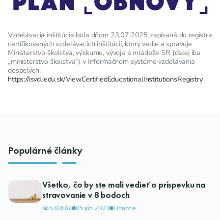
Vzdelávacia inštitúcia bola dňom 23.07.2025 zapísaná do registra
certifikovaných vzdelávacích inštitúcií, ktorý vedie a spravuje
Ministerstvo školstva, výskumu, vývoja a mládeže SR (ďalej iba
„ministerstvo školstva“) v Informačnom systéme vzdelávania
dospelých:
https://isvd.iedu.sk/ViewCertifiedEducationalInstitutionsRegistry
Populárné články
Všetko, čo by ste mali vedieť o príspevku na
stravovanie v 8 bodoch
53066x
05 jún 2023
Financie