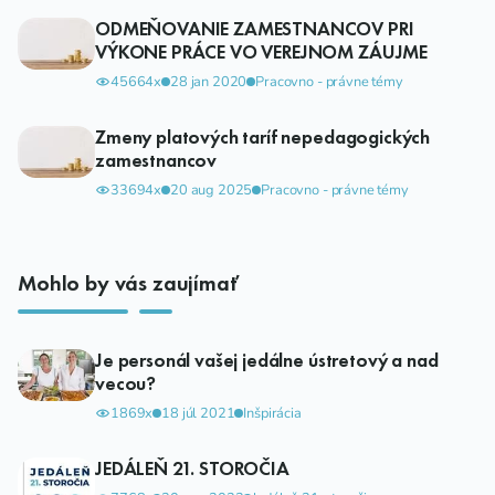
ODMEŇOVANIE ZAMESTNANCOV PRI
VÝKONE PRÁCE VO VEREJNOM ZÁUJME
45664x
28 jan 2020
Pracovno - právne témy
Zmeny platových taríf nepedagogických
zamestnancov
33694x
20 aug 2025
Pracovno - právne témy
Mohlo by vás zaujímať
Je personál vašej jedálne ústretový a nad
vecou?
1869x
18 júl 2021
Inšpirácia
JEDÁLEŇ 21. STOROČIA