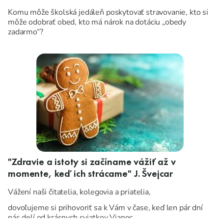
Komu môže školská jedáleň poskytovať stravovanie, kto si
môže odobrať obed, kto má nárok na dotáciu „obedy
zadarmo“?
"Zdravie a istoty si začíname vážiť až v
momente, keď ich strácame" J. Švejcar
Vážení naši čitatelia, kolegovia a priatelia,
dovoľujeme si prihovoriť sa k Vám v čase, keď len pár dní
nás delí od krásnych sviatkov Vianoc.