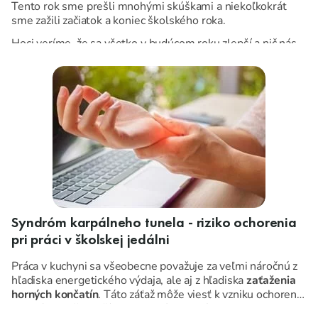
Tento rok sme prešli mnohými skúškami a niekoľkokrát
sme zažili začiatok a koniec školského roka.
Hoci veríme, že sa všetko v budúcom roku zlepší a nič nás
už nemôže prekvapiť, je dôležité nenechať nič na náhodu a
naozaj sa pripraviť.
Syndróm karpálneho tunela - riziko ochorenia
pri práci v školskej jedálni
Práca v kuchyni sa všeobecne považuje za veľmi náročnú z
hľadiska energetického výdaja, ale aj z hľadiska
zaťaženia
horných končatín
. Táto záťaž môže viesť k vzniku ochorení,
z ktorých najčastejším je syndróm karpálneho tunela.