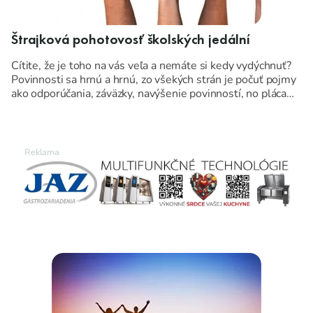
Štrajková pohotovosť školských jedální
Cítite, že je toho na vás veľa a nemáte si kedy vydýchnuť?
Povinnosti sa hrnú a hrnú, zo všekých strán je počuť pojmy
ako odporúčania, záväzky, navýšenie povinností, no pláca
zostáva taká istá.
Vyzerá to aj vo vašej školskej kuchyni pomaly, ako na
papierovom úrade, kde sa pomimo papierovej a inej práce
aj okrajovo varí? Nemalo by tomu byť nopak?