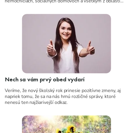
nemocniciach, sociálnych domovoch a všetkým z oblasti
verejného stravovania, tie najkrajšie sviatky plné pohody,
Prajeme Vám ...
lásky, pokoja, vnútornej sily, zdravia a príjemnej energie.
Nech sa vám prvý obed vydarí
Veríme, že nový školský rok prinesie pozitívne zmeny, aj
napriek tomu, že sa na nás hrnú rozličné správy, ktoré
nenesú ten najžiarivejší odkaz.