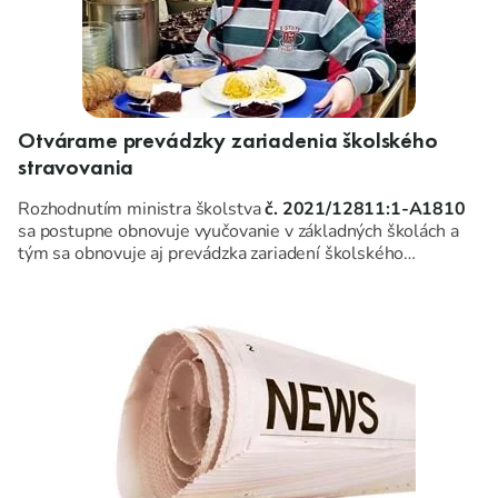
Otvárame prevádzky zariadenia školského
stravovania
Rozhodnutím ministra školstva
č. 2021/12811:1-A1810
sa postupne obnovuje vyučovanie v základných školách a
tým sa obnovuje aj prevádzka zariadení školského
stravovania v rozsahu a spôsobom určenom Ministerstvom
školstva, vedy, výskumu a športu Slovenskej republiky.