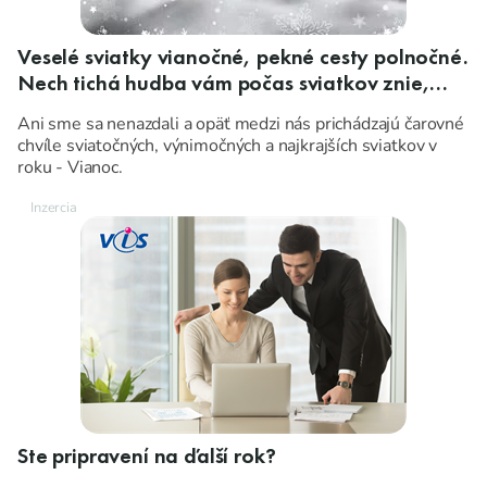
Veselé sviatky vianočné, pekné cesty polnočné.
Nech tichá hudba vám počas sviatkov znie,
nech ten rok nastávajúci vám pokoj, zdravie,
Ani sme sa nenazdali a opäť medzi nás prichádzajú čarovné
šťastie a lásku prinesie!
chvíle sviatočných, výnimočných a najkrajších sviatkov v
roku - Vianoc.
Ste pripravení na ďalší rok?