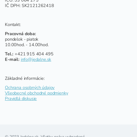
IČO: 53 064 275
IČ DPH: SK2121262418
Kontakt:
Pracovná doba:
pondelok - piatok
10.00hod. - 14.00hod.
Tel.:
+421 915 404 495
E-mail:
info@jedalne.sk
Základné informácie:
Ochrana osobných údajov
Všeobecné obchodné podmienky
Pravidlá diskusie
© 2023 Jedalne.sk. Všetky práva vyhradené.