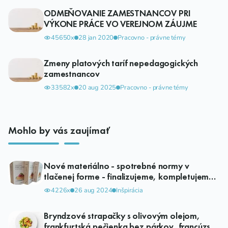
ODMEŇOVANIE ZAMESTNANCOV PRI
VÝKONE PRÁCE VO VEREJNOM ZÁUJME
45650x
28 jan 2020
Pracovno - právne témy
Zmeny platových taríf nepedagogických
zamestnancov
33582x
20 aug 2025
Pracovno - právne témy
Mohlo by vás zaujímať
Nové materiálno - spotrebné normy v
tlačenej forme - finalizujeme, kompletujeme,
distribúcia už čoskoro.
4226x
26 aug 2024
Inšpirácia
Bryndzové strapačky s olivovým olejom,
frankfurtská pečienka bez párkov, francúzske