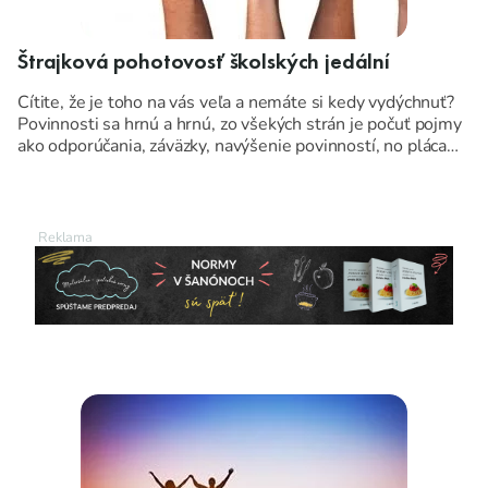
Štrajková pohotovosť školských jedální
Cítite, že je toho na vás veľa a nemáte si kedy vydýchnuť?
Povinnosti sa hrnú a hrnú, zo všekých strán je počuť pojmy
ako odporúčania, záväzky, navýšenie povinností, no pláca
zostáva taká istá.
Vyzerá to aj vo vašej školskej kuchyni pomaly, ako na
papierovom úrade, kde sa pomimo papierovej a inej práce
aj okrajovo varí? Nemalo by tomu byť nopak?