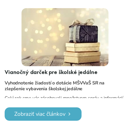
Vianočný darček pre školské jedálne
Vyhodnotenie žiadostí o dotácie MŠVVaŠ SR na
zlepšenie vybavenia školskej jedálne
Celý rok sme vás zásobovali množstvom správ a informácií,
ktoré vyplývali z mimoriadnej situácie spojenej s
ochorením COVID 19.
Dnes vám prinášame konečne
Zobraziť viac článkov
jednu pozitívnu správu.
Bolo rozhodnuté, vybrané školské jedálne získajú dotácie
na zakúpenie zariadení na prípravu jedál.