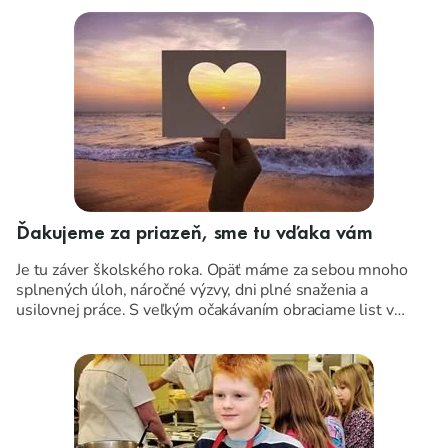
Ďakujeme za priazeň, sme tu vďaka vám
Je tu záver školského roka. Opäť máme za sebou mnoho
splnených úloh, náročné výzvy, dni plné snaženia a
usilovnej práce. S veľkým očakávaním obraciame list v
kalendári, ...