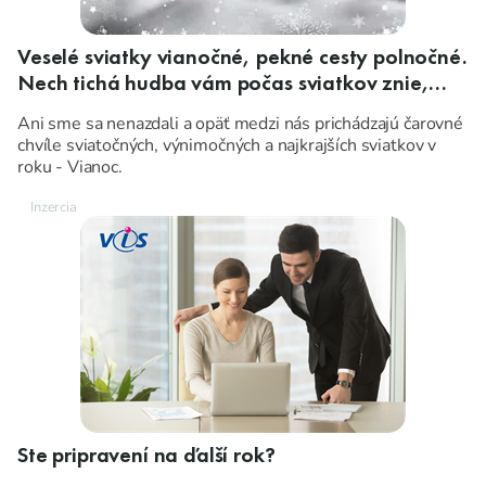
Veselé sviatky vianočné, pekné cesty polnočné.
Nech tichá hudba vám počas sviatkov znie,
nech ten rok nastávajúci vám pokoj, zdravie,
Ani sme sa nenazdali a opäť medzi nás prichádzajú čarovné
šťastie a lásku prinesie!
chvíle sviatočných, výnimočných a najkrajších sviatkov v
roku - Vianoc.
Ste pripravení na ďalší rok?