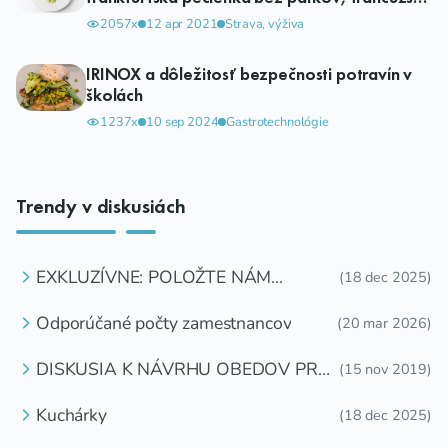
zemiaky bez šunky. Výmysel alebo realita?
2057x
12 apr 2021
Strava, výživa
IRINOX a dôležitosť bezpečnosti potravín v
školách
1237x
10 sep 2024
Gastrotechnológie
Trendy v diskusiách
EXKLUZÍVNE: POLOŽTE NÁM
(18 dec 2025)
OTÁZKU
Odporúčané počty zamestnancov
(20 mar 2026)
DISKUSIA K NÁVRHU OBEDOV PRE
(15 nov 2019)
DETI ZDARMA
Kuchárky
(18 dec 2025)