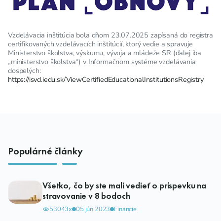
Vzdelávacia inštitúcia bola dňom 23.07.2025 zapísaná do registra
certifikovaných vzdelávacích inštitúcií, ktorý vedie a spravuje
Ministerstvo školstva, výskumu, vývoja a mládeže SR (ďalej iba
„ministerstvo školstva“) v Informačnom systéme vzdelávania
dospelých:
https://isvd.iedu.sk/ViewCertifiedEducationalInstitutionsRegistry
Populárné články
Všetko, čo by ste mali vedieť o príspevku na
stravovanie v 8 bodoch
53043x
05 jún 2023
Financie