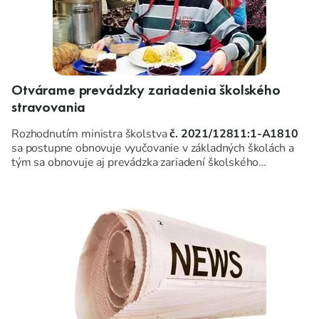
Otvárame prevádzky zariadenia školského
stravovania
Rozhodnutím ministra školstva
č. 2021/12811:1-A1810
sa postupne obnovuje vyučovanie v základných školách a
tým sa obnovuje aj prevádzka zariadení školského
stravovania v rozsahu a spôsobom určenom Ministerstvom
školstva, vedy, výskumu a športu Slovenskej republiky.