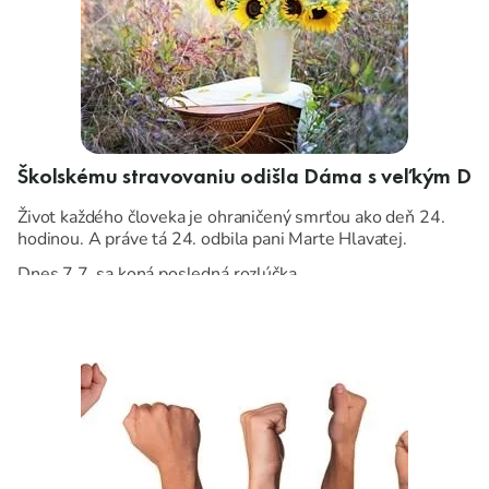
Školskému stravovaniu odišla Dáma s veľkým D
Život každého človeka je ohraničený smrťou ako deň 24.
hodinou. A práve tá 24. odbila pani Marte Hlavatej.
Dnes 7.7. sa koná posledná rozlúčka.