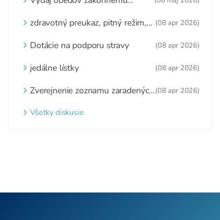
zástupcovi
zdravotný preukaz, pitný režim,
(08 apr 2026)
zážitkové varenie
Dotácie na podporu stravy
(08 apr 2026)
jedálne lístky
(08 apr 2026)
Zverejnenie zoznamu zaradených
(08 apr 2026)
detí a nezaradených detí na
webovom sídle
Všetky diskusie