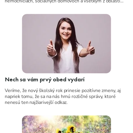
nemocniciach, sociálnych domovoch a všetkým z oblasti
verejného stravovania, tie najkrajšie sviatky plné pohody,
Prajeme Vám ...
lásky, pokoja, vnútornej sily, zdravia a príjemnej energie.
Nech sa vám prvý obed vydarí
Veríme, že nový školský rok prinesie pozitívne zmeny, aj
napriek tomu, že sa na nás hrnú rozličné správy, ktoré
nenesú ten najžiarivejší odkaz.