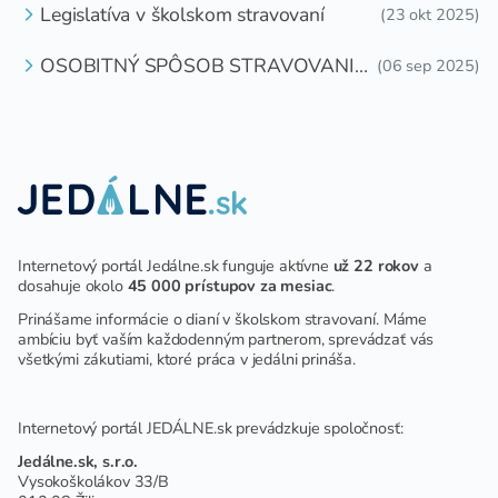
Legislatíva v školskom stravovaní
(23 okt 2025)
OSOBITNÝ SPÔSOB STRAVOVANIA
(06 sep 2025)
DETÍ A ŽIAKOV V ŠKOLSKOM
ZARIADENÍ
Internetový portál Jedálne.sk funguje aktívne
už 22 rokov
a
dosahuje okolo
45 000 prístupov za mesiac
.
Prinášame informácie o dianí v školskom stravovaní. Máme
ambíciu byť vaším každodenným partnerom, sprevádzať vás
všetkými zákutiami, ktoré práca v jedálni prináša.
Internetový portál JEDÁLNE.sk prevádzkuje spoločnosť:
Jedálne.sk, s.r.o.
Vysokoškolákov 33/B