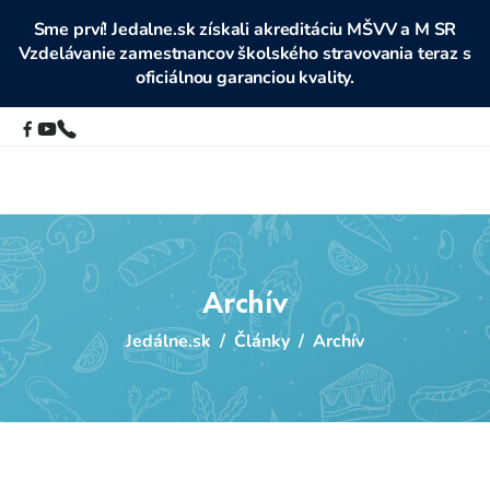
Sme prví! Jedalne.sk získali akreditáciu MŠVV a M SR
Vzdelávanie zamestnancov školského stravovania teraz s
oficiálnou garanciou kvality.
Archív
Jedálne.sk
/
Články
/
Archív