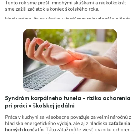
Tento rok sme prešli mnohými skúškami a niekoľkokrát
sme zažili začiatok a koniec školského roka.
Hoci veríme, že sa všetko v budúcom roku zlepší a nič nás
už nemôže prekvapiť, je dôležité nenechať nič na náhodu a
naozaj sa pripraviť.
Syndróm karpálneho tunela - riziko ochorenia
pri práci v školskej jedálni
Práca v kuchyni sa všeobecne považuje za veľmi náročnú z
hľadiska energetického výdaja, ale aj z hľadiska
zaťaženia
horných končatín
. Táto záťaž môže viesť k vzniku ochorení,
z ktorých najčastejším je syndróm karpálneho tunela.