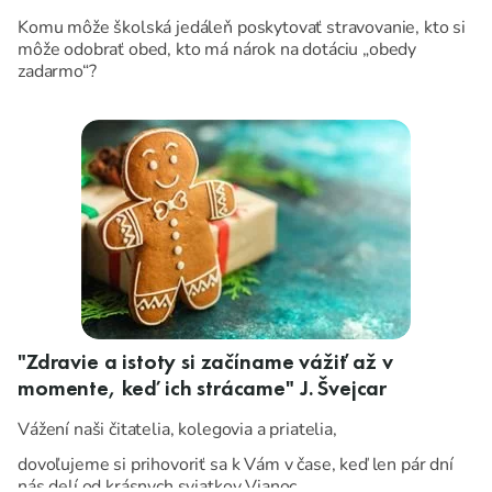
Komu môže školská jedáleň poskytovať stravovanie, kto si
môže odobrať obed, kto má nárok na dotáciu „obedy
zadarmo“?
"Zdravie a istoty si začíname vážiť až v
momente, keď ich strácame" J. Švejcar
Vážení naši čitatelia, kolegovia a priatelia,
dovoľujeme si prihovoriť sa k Vám v čase, keď len pár dní
nás delí od krásnych sviatkov Vianoc.