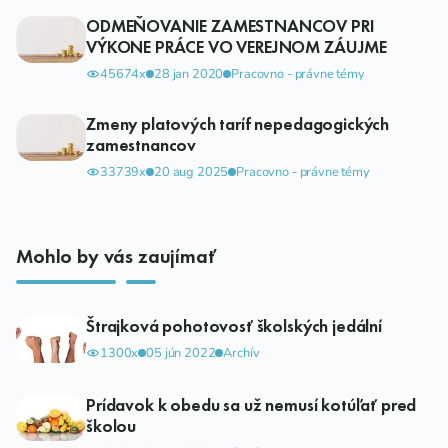
ODMEŇOVANIE ZAMESTNANCOV PRI
VÝKONE PRÁCE VO VEREJNOM ZÁUJME
45674x
28 jan 2020
Pracovno - právne témy
Zmeny platových taríf nepedagogických
zamestnancov
33739x
20 aug 2025
Pracovno - právne témy
Mohlo by vás zaujímať
Štrajková pohotovosť školských jedální
1300x
05 jún 2022
Archív
Prídavok k obedu sa už nemusí kotúľať pred
školou