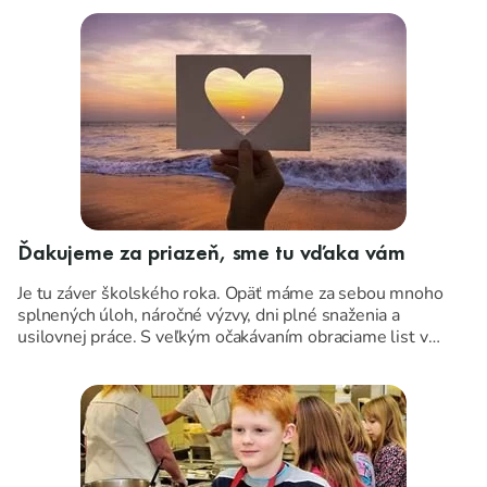
Ďakujeme za priazeň, sme tu vďaka vám
Je tu záver školského roka. Opäť máme za sebou mnoho
splnených úloh, náročné výzvy, dni plné snaženia a
usilovnej práce. S veľkým očakávaním obraciame list v
kalendári, ...