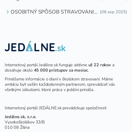
OSOBITNÝ SPÔSOB STRAVOVANIA
(06 sep 2025)
DETÍ A ŽIAKOV V ŠKOLSKOM
ZARIADENÍ
Internetový portál Jedálne.sk funguje aktívne
už 22 rokov
a
dosahuje okolo
45 000 prístupov za mesiac
.
Prinášame informácie o dianí v školskom stravovaní. Máme
ambíciu byť vaším každodenným partnerom, sprevádzať vás
všetkými zákutiami, ktoré práca v jedálni prináša.
Internetový portál JEDÁLNE.sk prevádzkuje spoločnosť:
Jedálne.sk, s.r.o.
Vysokoškolákov 33/B
010 08 Žilina