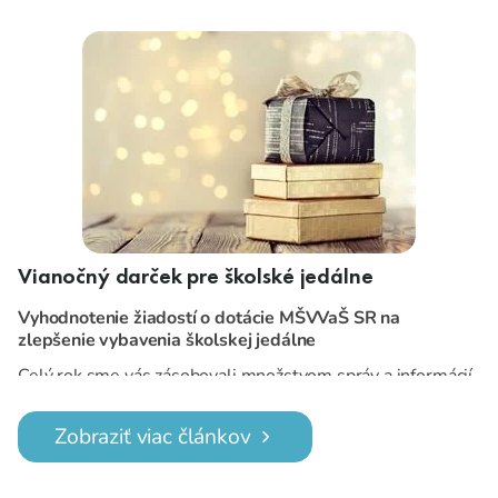
Vianočný darček pre školské jedálne
Vyhodnotenie žiadostí o dotácie MŠVVaŠ SR na
zlepšenie vybavenia školskej jedálne
Celý rok sme vás zásobovali množstvom správ a informácií,
ktoré vyplývali z mimoriadnej situácie spojenej s
ochorením COVID 19.
Dnes vám prinášame konečne
Zobraziť viac článkov
jednu pozitívnu správu.
Bolo rozhodnuté, vybrané školské jedálne získajú dotácie
na zakúpenie zariadení na prípravu jedál.