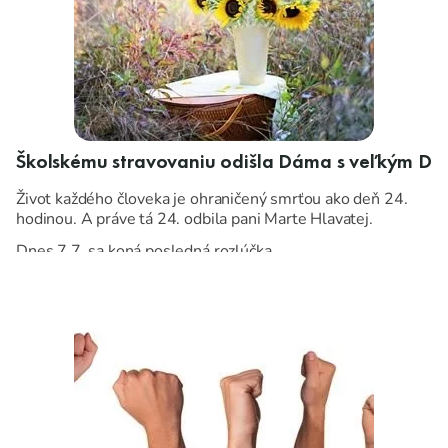
Školskému stravovaniu odišla Dáma s veľkým D
Život každého človeka je ohraničený smrťou ako deň 24.
hodinou. A práve tá 24. odbila pani Marte Hlavatej.
Dnes 7.7. sa koná posledná rozlúčka.