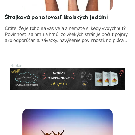
Štrajková pohotovosť školských jedální
Cítite, že je toho na vás veľa a nemáte si kedy vydýchnuť?
Povinnosti sa hrnú a hrnú, zo všekých strán je počuť pojmy
ako odporúčania, záväzky, navýšenie povinností, no pláca
zostáva taká istá.
Vyzerá to aj vo vašej školskej kuchyni pomaly, ako na
papierovom úrade, kde sa pomimo papierovej a inej práce
aj okrajovo varí? Nemalo by tomu byť nopak?