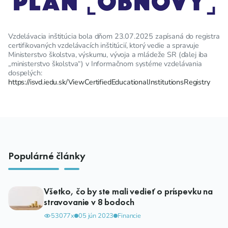
Vzdelávacia inštitúcia bola dňom 23.07.2025 zapísaná do registra
certifikovaných vzdelávacích inštitúcií, ktorý vedie a spravuje
Ministerstvo školstva, výskumu, vývoja a mládeže SR (ďalej iba
„ministerstvo školstva“) v Informačnom systéme vzdelávania
dospelých:
https://isvd.iedu.sk/ViewCertifiedEducationalInstitutionsRegistry
Populárné články
Všetko, čo by ste mali vedieť o príspevku na
stravovanie v 8 bodoch
53077x
05 jún 2023
Financie