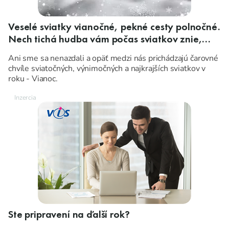
Veselé sviatky vianočné, pekné cesty polnočné.
Nech tichá hudba vám počas sviatkov znie,
nech ten rok nastávajúci vám pokoj, zdravie,
Ani sme sa nenazdali a opäť medzi nás prichádzajú čarovné
šťastie a lásku prinesie!
chvíle sviatočných, výnimočných a najkrajších sviatkov v
roku - Vianoc.
Ste pripravení na ďalší rok?