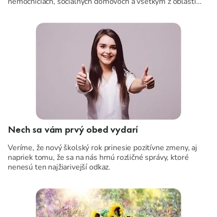
nemocniciach, sociálnych domovoch a všetkým z oblasti
verejného stravovania, tie najkrajšie sviatky plné pohody,
Prajeme Vám ...
lásky, pokoja, vnútornej sily, zdravia a príjemnej energie.
Nech sa vám prvý obed vydarí
Veríme, že nový školský rok prinesie pozitívne zmeny, aj
napriek tomu, že sa na nás hrnú rozličné správy, ktoré
nenesú ten najžiarivejší odkaz.