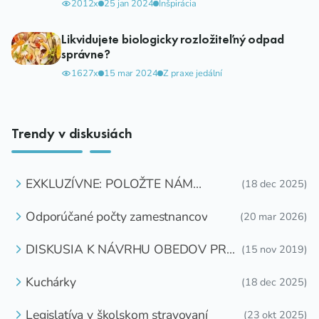
2012x
25 jan 2024
Inšpirácia
Likvidujete biologicky rozložiteľný odpad
správne?
1627x
15 mar 2024
Z praxe jedální
Trendy v diskusiách
EXKLUZÍVNE: POLOŽTE NÁM
(18 dec 2025)
OTÁZKU
Odporúčané počty zamestnancov
(20 mar 2026)
DISKUSIA K NÁVRHU OBEDOV PRE
(15 nov 2019)
DETI ZDARMA
Kuchárky
(18 dec 2025)
Legislatíva v školskom stravovaní
(23 okt 2025)