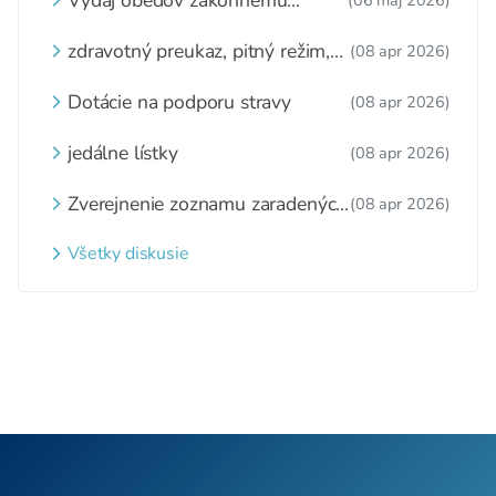
zástupcovi
zdravotný preukaz, pitný režim,
(08 apr 2026)
zážitkové varenie
Dotácie na podporu stravy
(08 apr 2026)
jedálne lístky
(08 apr 2026)
Zverejnenie zoznamu zaradených
(08 apr 2026)
detí a nezaradených detí na
webovom sídle
Všetky diskusie