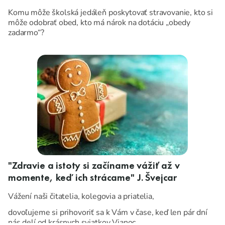
Komu môže školská jedáleň poskytovať stravovanie, kto si
môže odobrať obed, kto má nárok na dotáciu „obedy
zadarmo“?
"Zdravie a istoty si začíname vážiť až v
momente, keď ich strácame" J. Švejcar
Vážení naši čitatelia, kolegovia a priatelia,
dovoľujeme si prihovoriť sa k Vám v čase, keď len pár dní
nás delí od krásnych sviatkov Vianoc.