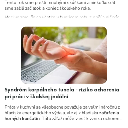
Tento rok sme prešli mnohými skúškami a niekoľkokrát
sme zažili začiatok a koniec školského roka.
Hoci veríme, že sa všetko v budúcom roku zlepší a nič nás
už nemôže prekvapiť, je dôležité nenechať nič na náhodu a
naozaj sa pripraviť.
Syndróm karpálneho tunela - riziko ochorenia
pri práci v školskej jedálni
Práca v kuchyni sa všeobecne považuje za veľmi náročnú z
hľadiska energetického výdaja, ale aj z hľadiska
zaťaženia
horných končatín
. Táto záťaž môže viesť k vzniku ochorení,
z ktorých najčastejším je syndróm karpálneho tunela.