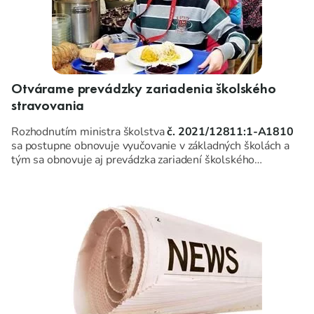
Otvárame prevádzky zariadenia školského
stravovania
Rozhodnutím ministra školstva
č. 2021/12811:1-A1810
sa postupne obnovuje vyučovanie v základných školách a
tým sa obnovuje aj prevádzka zariadení školského
stravovania v rozsahu a spôsobom určenom Ministerstvom
školstva, vedy, výskumu a športu Slovenskej republiky.