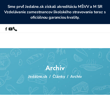
Sme prví! Jedalne.sk získali akreditáciu MŠVV a M SR
Vzdelávanie zamestnancov školského stravovania teraz s
oficiálnou garanciou kvality.
Archív
Jedálne.sk
/
Články
/
Archív