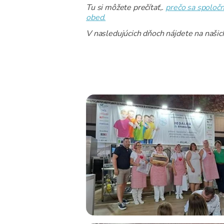
Tu si môžete prečítať,.
prečo sa spoločn
obed.
V nasledujúcich dňoch nájdete na našich