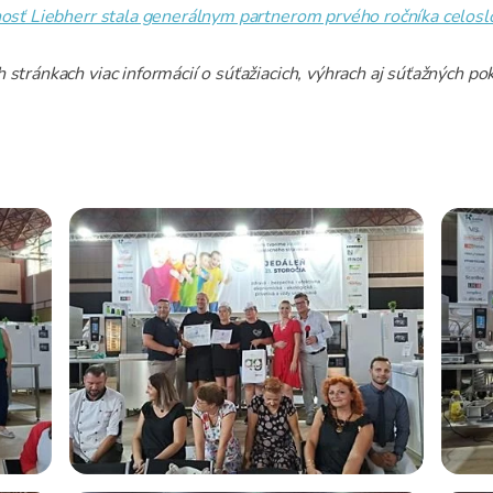
osť Liebherr stala generálnym partnerom prvého ročníka celosl
 stránkach viac informácií o súťažiacich, výhrach aj súťažných p