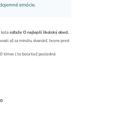
a dojemné emócie.
o kola
súťaže O najlepší školský obed.
asovali až za minútu dvanásť, tesne pred
0 tímov (
to bola tiež posledná
50