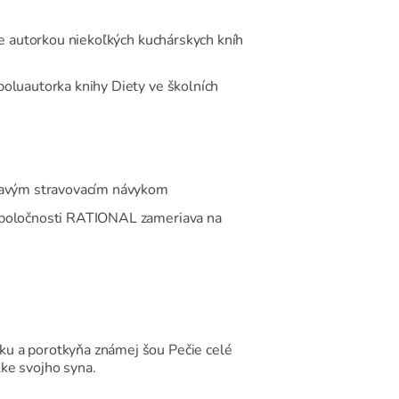
 Je autorkou niekoľkých kuchárskych kníh
poluautorka knihy Diety ve školních
zdravým stravovacím návykom
r spoločnosti RATIONAL zameriava na
sku a porotkyňa známej šou Pečie celé
ke svojho syna.