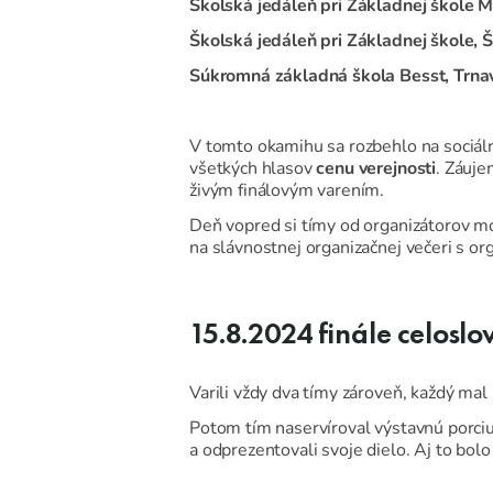
Školská jedáleň pri Základnej škole 
Školská jedáleň pri Základnej škole, 
Súkromná základná škola Besst, Trna
V tomto okamihu sa rozbehlo na sociál
všetkých hlasov
cenu verejnosti
. Záuje
živým finálovým varením.
Deň vopred si tímy od organizátorov moh
na slávnostnej organizačnej večeri s or
15.8.2024
finále celosl
Varili vždy dva tímy zároveň, každý ma
Potom tím naservíroval výstavnú porciu,
a odprezentovali svoje dielo. Aj to bo