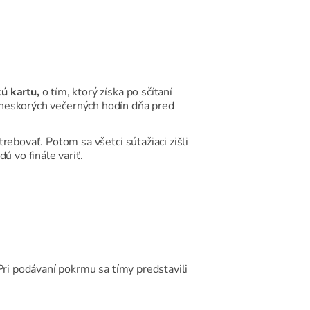
ú kartu,
o tím, ktorý získa po sčítaní
do neskorých večerných hodín dňa pred
rebovať. Potom sa všetci súťažiaci zišli
ú vo finále variť.
Pri podávaní pokrmu sa tímy predstavili