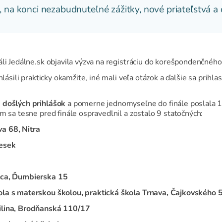
, na konci nezabudnuteľné zážitky, nové priateľstvá 
áli Jedálne.sk objavila výzva na registráciu do korešpondenčnéh
hlásili prakticky okamžite, iné mali veľa otázok a ďalšie sa prihl
 došlých prihlášok
a pomerne jednomyseľne do finále poslala 1
ím sa tesne pred finále ospravedlnil a zostalo 9 statočných:
a 68, Nitra
iesek
ica, Ďumbierska 15
ola s materskou školou, praktická škola Trnava, Čajkovského 
ilina, Brodňanská 110/17