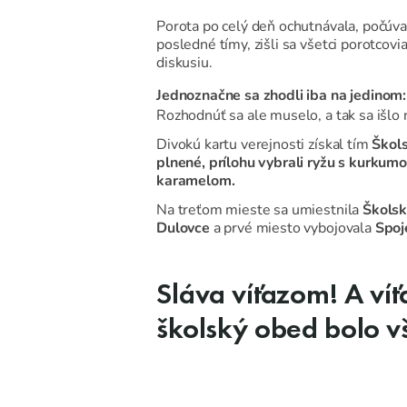
Porota po celý deň ochutnávala, počúval
posledné tímy, zišli sa všetci porotcovi
diskusiu.
Jednoznačne sa zhodli iba na jedinom
Rozhodnúť sa ale muselo, a tak sa išlo 
Divokú kartu verejnosti získal tím
Škols
plnené, prílohu vybrali ryžu s kurkum
karamelom.
Na treťom mieste sa umiestnila
Školsk
Dulovce
a prvé miesto vybojovala
Spoj
Sláva víťazom! A víť
školský obed bolo v