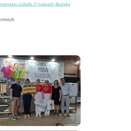
ovenskej súťaže O najlepší školský
okrmoch.