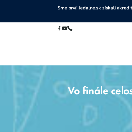
Sme prví! Jedalne.sk získali akre
Vo finále celo