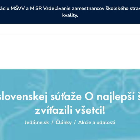
ditáciu MŠVV a M SR Vzdelávanie zamestnancov školského stravo
kvality.
slovenskej súťaže O najlepší
zvíťazili všetci!
Jedálne.sk
/
Články
/
Akcie a udalosti