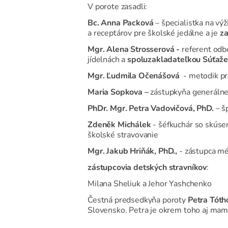
V porote zasadli:
Bc. Anna Packová
– špecialistka na vý
a receptárov pre školské jedálne a je
za
Mgr. Alena Strosserová -
referent odbo
jídelnách a
spoluzakladateľkou Súťaže 
Mgr. Ľudmila Očenášová
- metodik pr
Maria Sopkova –
zástupkyňa generálne
PhDr. Mgr. Petra Vadovičová, PhD.
– š
Zdeněk Michálek
- šéfkuchár so skúse
školské stravovanie
Mgr. Jakub Hriňák, PhD.,
- zástupca mé
zástupcovia detských stravníkov
:
Milana Sheliuk a Jehor Yashchenko
Čestná predsedkyňa poroty
Petra Tóth
Slovensko. Petra je okrem toho aj mami