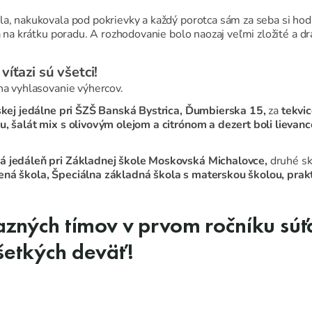
a, nakukovala pod pokrievky a každý porotca sám za seba si hodn
a na krátku poradu. A rozhodovanie bolo naozaj veľmi zložité a dr
víťazi sú všetci!
:
na vyhlasovanie výhercov.
kej jedálne pri ŠZŠ Banská Bystrica, Ďumbierska 15,
za
tekvic
ou, šalát mix s olivovým olejom a citrónom a dezert boli lieva
á jedáleň pri Základnej škole Moskovská Michalovce,
druhé sk
ená škola, Špeciálna základná škola s materskou školou, prak
azných tímov v prvom ročníku súť
šetkých deväť!