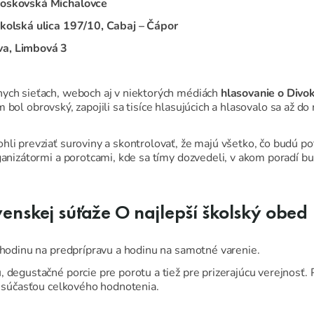
Moskovská Michalovce
Školská ulica 197/10, Cabaj – Čápor
va, Limbová 3
nych sieťach, weboch aj v niektorých médiách
hlasovanie o Divok
m bol obrovský, zapojili sa tisíce hlasujúcich a hlasovalo sa až 
li prevziať suroviny a skontrolovať, že majú všetko, čo budú pot
ganizátormi a porotcami, kde sa tímy dozvedeli, v akom poradí bud
ovenskej súťaže O najlepší školský obed
l hodinu na predprípravu a hodinu na samotné varenie.
 degustačné porcie pre porotu a tiež pre prizerajúcu verejnosť. 
lo súčasťou celkového hodnotenia.