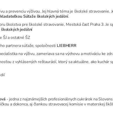
živu a prevenciu výživou. Jej hlavná téma je školské stravovanie.
kladateľkou Súťaže školských jedální
.
ru školstva pre školské stravovanie, Mestská časť Praha 3. Je s
školských jedální
e ŠJ a ostatné ŠZ
ho partnera súťaže, spoločnosti
LIEBHERR
pecialistka na výživu, zameriava sa na výchovu a motiváciu ke 
nosťou z vyhlásených reštaurácií, ktorý sa aktuálne, ako kuchá
dií
ová
- jedna z najznámejších profesionálnych cukrárok na Sloven
čkou a dokonca, aj členkou stravovacej komisie v materskej škôl