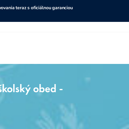
vania teraz s oficiálnou garanciou
 školský obed -