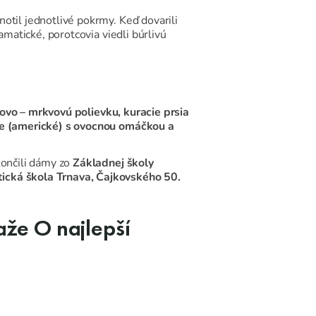
otil jednotlivé pokrmy. Keď dovarili
amatické, porotcovia viedli búrlivú
ovo – mrkvovú polievku, kuracie prsia
nce (americké) s ovocnou omáčkou a
ončili dámy zo
Základnej školy
tická škola Trnava, Čajkovského 50.
aže O najlepší