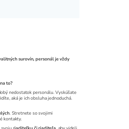
alitných surovín, personál je vždy
 na to?
hodobý nedostatok personálu. Vyskúšate
idíte, aká je ich obsluha jednoduchá.
elých
. Stretnete so svojimi
é kontakty.
j svoju r
iaditeľku či riaditeľa
, aby videli,