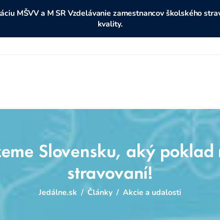
ditáciu MŠVV a M SR Vzdelávanie zamestnancov školského stravo
kvality.
eme Slovensku, aký poklad
stravovaní!
Jedálne.sk
/
Články
/
Akcie a udalosti