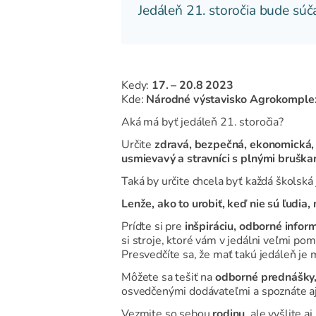
Jedáleň 21. storočia bude sú
Kedy:
17. – 20.8 2023
Kde:
Národné výstavisko Agrokomplex 
Aká má byť jedáleň 21. storočia?
Určite
zdravá, bezpečná, ekonomická, e
usmievavý a stravníci s plnými bruška
Taká by určite chcela byť každá školská
Lenže, ako to urobiť, keď nie sú ľudia
Príďte si pre
inšpiráciu, odborné infor
si stroje, ktoré vám v jedálni veľmi po
Presvedčíte sa, že mať takú jedáleň je
Môžete sa tešiť na
odborné prednášky,
osvedčenými dodávateľmi a spoznáte aj 
Vezmite so sebou
rodinu
, ale vyšlite aj