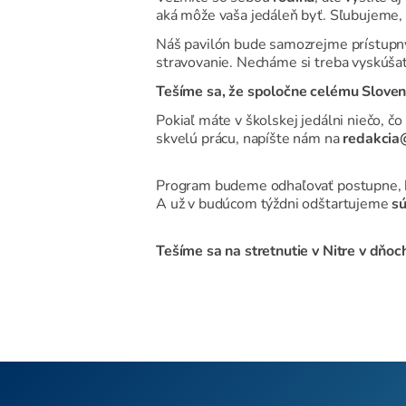
aká môže vaša jedáleň byť. Sľubujeme, ž
Náš pavilón bude samozrejme prístupný 
stravovanie. Necháme si treba vyskúšať s
Tešíme sa, že spoločne celému Slove
Pokiaľ máte v školskej jedálni niečo, č
skvelú prácu, napíšte nám na
redakcia
Program budeme odhaľovať postupne, ka
A už v budúcom týždni odštartujeme
sú
Tešíme sa na stretnutie v Nitre v dňoc