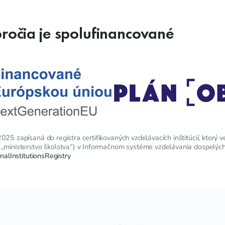
oročia je spolufinancované
25 zapísaná do registra certifikovaných vzdelávacích inštitúcií, ktorý v
 „ministerstvo školstva“) v Informačnom systéme vzdelávania dospelých
onalInstitutionsRegistry