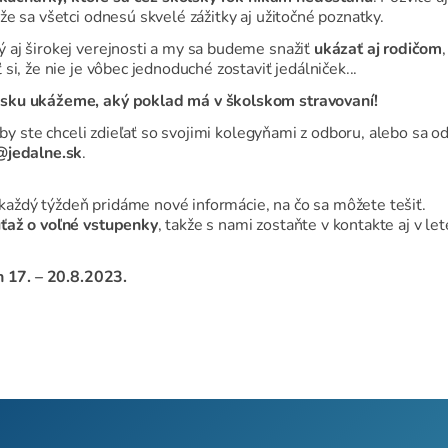
e sa všetci odnesú skvelé zážitky aj užitočné poznatky.
aj širokej verejnosti a my sa budeme snažiť
ukázať aj rodičom
i, že nie je vôbec jednoduché zostaviť jedálniček...
nsku ukážeme, aký poklad má v školskom stravovaní!
o by ste chceli zdieľať so svojimi kolegyňami z odboru, alebo sa 
@jedalne.sk
.
ždý týždeň pridáme nové informácie, na čo sa môžete tešiť.
ťaž o voľné vstupenky
, takže s nami zostaňte v kontakte aj v let
h 17. – 20.8.2023.