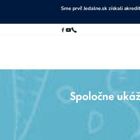
Sme prví! Jedalne.sk získali akre
Spoločne ukáž