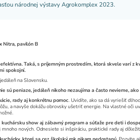
časťou národnej výstavy Agrokomplex 2023.
Nitra, pavilón B
fektívna. Taká, s príjemným prostredím, ktorá skvele varí z kv
mi spokojní.
 jedáleň na Slovensku.
, nie sú peniaze, jedáleň nikoho nezaujíma a často nevieme, ako
mácie, rady aj konkrétnu pomoc
. Uvidíte, ako sa dá vyriešiť dl
môžu, a navyše dokážu obrovsky ušetriť energie. Na vlastné oči uv
 možné.
 kuchársku show aj zábavný program a súťaže pre deti i dosp
mnoho nových. Odnesiete si inšpiráciu, praktické rady aj dôležit
kuchárky, ktoré sa cez školský rok nikam nedostanú
. Pozvite a