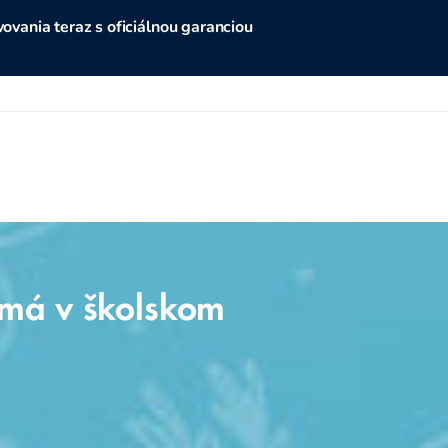
vania teraz s oficiálnou garanciou
 má v školskom