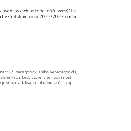
 v úvodzovkách sa teda môžu zamýšľať
túpiť v školskom roku 2022/2023 riadne
tnanci, či pedagogickí alebo nepedagogickí,
podmienkach, kedy človeku len povinnosti
ie je vôbec adekvátne ohodnotené, sa aj