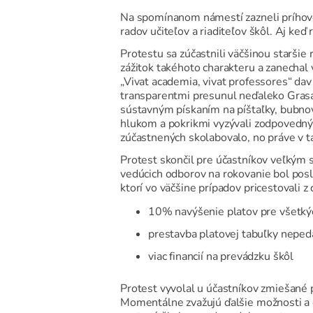
Na spomínanom námestí zazneli príhovor
radov učiteľov a riaditeľov škôl. Aj ke
Protestu sa zúčastnili väčšinou staršie r
zážitok takéhoto charakteru a zanechal
„Vivat academia, vivat professores“ dav
transparentmi presunul neďaleko Grasal
sústavným pískaním na píštaľky, bubno
hlukom a pokrikmi vyzývali zodpovedných
zúčastnených skolabovalo, no práve v tak
Protest skončil pre účastníkov veľkým s
vedúcich odborov na rokovanie bol posl
ktorí vo väčšine prípadov pricestovali z
10% navýšenie platov pre všetký
prestavba platovej tabuľky nepe
viac financií na prevádzku škôl
Protest vyvolal u účastníkov zmiešané p
Momentálne zvažujú ďalšie možnosti a č