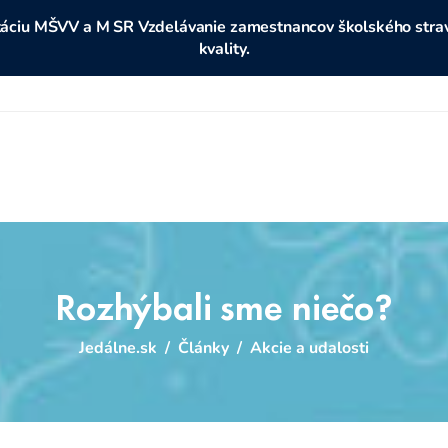
ditáciu MŠVV a M SR Vzdelávanie zamestnancov školského stravo
kvality.
Rozhýbali sme niečo?
Jedálne.sk
/
Články
/
Akcie a udalosti