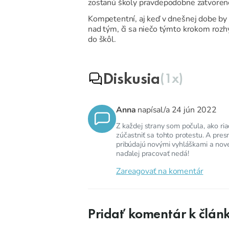
zostanú školy pravdepodobne zatvoren
Kompetentní, aj keď v dnešnej dobe by
nad tým, či sa niečo týmto krokom rozh
do škôl.
Diskusia
(1x)
Anna
napísal/a
24 jún 2022
Z každej strany som počula, ako ria
zúčastniť sa tohto protestu. A pres
pribúdajú novými vyhláškami a nove
naďalej pracovať nedá!
Zareagovať na komentár
Pridať komentár k člán