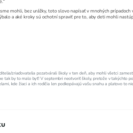
é.“
 sme mohli, bez urážky, toto slovo napísať v mnohých prípadoch
ýbalo a aké kroky sú ochotní spraviť pre to, aby deti mohli nas
ditelia/zriaďovatelia pozatvárali školy v ten deň, aby mohli všetci zames
ne tak by to malo byť! V septembri neotvoriť školy, pretože v takýchto 
lami, kde žiaci a ich rodičia len podkopávajú vašu snahu a platovo to n
ku