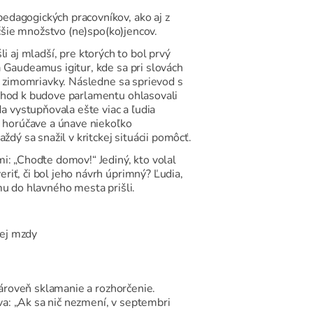
edagogických pracovníkov, ako aj z
äčšie množstvo (ne)spo(ko)jencov.
li aj mladší, pre ktorých to bol prvý
 Gaudeamus igitur, kde sa pri slovách
li zimomriavky. Následne sa sprievod s
íchod k budove parlamentu ohlasovali
 vystupňovala ešte viac a ľudia
j horúčave a únave niekoľko
dý sa snažil v kritckej situácii pomôcť.
i: „Choďte domov!“ Jediný, kto volal
iť, či bol jeho návrh úprimný? Ľudia,
omu do hlavného mesta prišli.
nej mzdy
zároveň sklamanie a rozhorčenie.
a: „Ak sa nič nezmení, v septembri