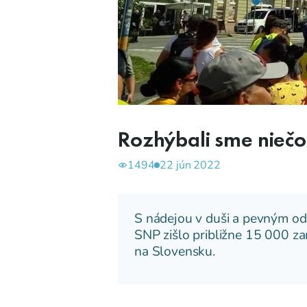
Rozhýbali sme niečo
1494
22 jún 2022
S nádejou v duši a pevným odh
SNP zišlo približne 15 000 za
na Slovensku.