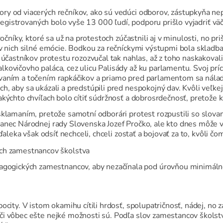
y od viacerých rečníkov, ako sú vedúci odborov, zástupkyňa nep
ď registrovaných bolo vyše 13 000 ľudí, podporu prišlo vyjadriť v
očníky, ktoré sa už na protestoch zúčastnili aj v minulosti, no priš
 v nich silné emócie. Bodkou za rečníckymi výstupmi bola skladba
 účastníkov protestu rozozvučal tak nahlas, až z toho naskakova
kovičovho paláca, cez ulicu Palisády až ku parlamentu. Svoj pr
vaním a točením rapkáčikov a priamo pred parlamentom sa nálada
, aby sa ukázali a predstúpili pred nespokojný dav. Kvôli veľke
ýchto chvíľach bolo cítiť súdržnosť a dobrosrdečnosť, pretože kaž
klamaním, pretože samotní odborári protest rozpustili so slovam
anec Národnej rady Slovenska Jozef Pročko, ale kto dnes môže ver
 ďaleka však odsíť nechceli, chceli zostať a bojovať za to, kvôli č
ch zamestnancov školstva
dagogických zamestnancov, aby nezačínala pod úrovňou minimál
ocity. V istom okamihu cítili hrdosť, spolupatričnosť, nádej, no 
i vôbec ešte nejké možnosti sú. Podľa slov zamestancov školstv