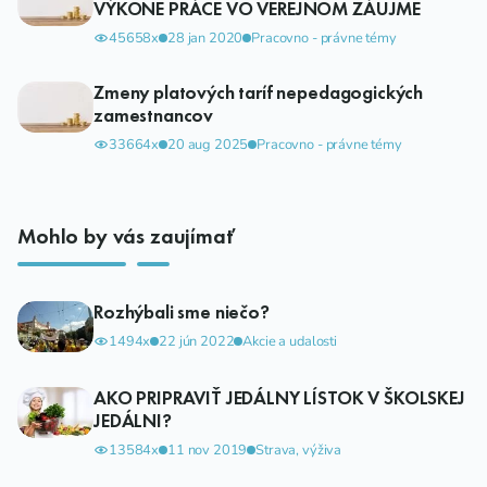
VÝKONE PRÁCE VO VEREJNOM ZÁUJME
45658x
28 jan 2020
Pracovno - právne témy
Zmeny platových taríf nepedagogických
zamestnancov
33664x
20 aug 2025
Pracovno - právne témy
Mohlo by vás zaujímať
Rozhýbali sme niečo?
1494x
22 jún 2022
Akcie a udalosti
AKO PRIPRAVIŤ JEDÁLNY LÍSTOK V ŠKOLSKEJ
JEDÁLNI?
13584x
11 nov 2019
Strava, výživa