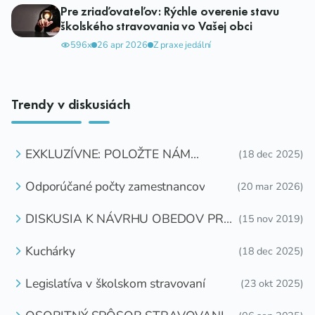
Pre zriaďovateľov: Rýchle overenie stavu
školského stravovania vo Vašej obci
596x
26 apr 2026
Z praxe jedální
Trendy v diskusiách
EXKLUZÍVNE: POLOŽTE NÁM
(18 dec 2025)
OTÁZKU
Odporúčané počty zamestnancov
(20 mar 2026)
DISKUSIA K NÁVRHU OBEDOV PRE
(15 nov 2019)
DETI ZDARMA
Kuchárky
(18 dec 2025)
Legislatíva v školskom stravovaní
(23 okt 2025)