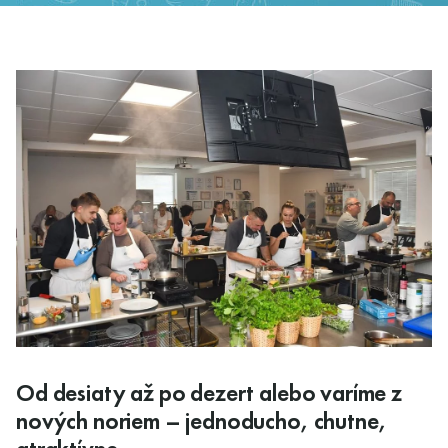
Od desiaty až po dezert alebo varíme z
nových noriem – jednoducho, chutne,