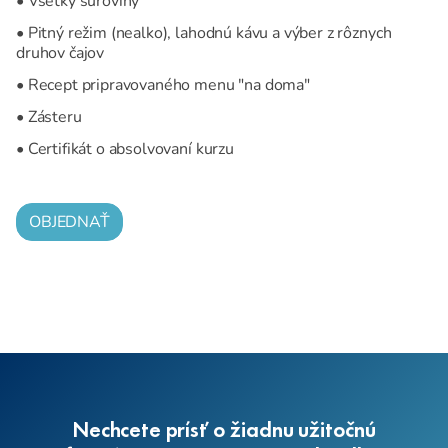
• Všetky suroviny
• Pitný režim (nealko), lahodnú kávu a výber z rôznych
druhov čajov
• Recept pripravovaného menu "na doma"
• Zásteru
• Certifikát o absolvovaní kurzu
OBJEDNAŤ
Nechcete prísť o žiadnu užitočnú