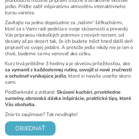
jednoducho môžete pripraviť chutné a atraktívne školské
jedlo. Príďte zažiť inšpiratívnu atmosféru interaktívneho
kurzu varenia.
Zavítajte na jedno dopoludnie za „našimi“ šéfkuchármi,
ktorí sa s Vami radi podelia o svoje skúsenosti a prevedú
Vás prípravou niekoľkých pokrmov z nových noriem, od
desiaty až po dezert tak, že ich budete môcť hneď ďalší deň
pripraviť vo svojej jedálni. A pretože jedlo nikdy nie je len o
chuti, budeme sa mu venovať ako celku.
Kurz trvá približne 3 hodiny a je skvelou príležitosťou, ako
sa vymaniť z každodennej rutiny, osvojiť si nové zručnosti
a ochutnať vynikajúce jedlo
, ktoré si navyše uvaríte skoro
sami.
Podčiarknuté a zrátané:
Skúsení kuchári, prvotriedne
suroviny, obrovská dávka inšpirácie, praktické tipy, ktoré
Vás obohatia.
Znie to zaujímavo? Tak neváhajte!
OBJEDNAŤ