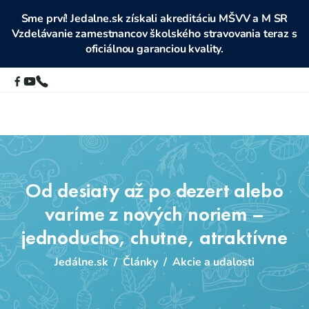
Sme prví! Jedalne.sk získali akreditáciu MŠVV a M SR
Vzdelávanie zamestnancov školského stravovania teraz s
oficiálnou garanciou kvality.
Od desiaty až po dezert alebo
varíme z nových noriem –
jednoducho, chutne, atraktívne
Jedálne.sk
/
Články
/
Akcie a udalosti