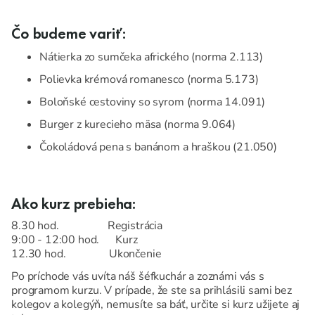
Čo budeme variť:
Nátierka zo sumčeka afrického (norma 2.113)
Polievka krémová romanesco (norma 5.173)
Boloňské cestoviny so syrom (norma 14.091)
Burger z kurecieho mäsa (norma 9.064)
Čokoládová pena s banánom a hraškou (21.050)
Ako kurz prebieha:
8.30 hod. Registrácia
9:00 - 12:00 hod. Kurz
12.30 hod. Ukončenie
Po príchode vás uvíta náš šéfkuchár a zoznámi vás s
programom kurzu. V prípade, že ste sa prihlásili sami bez
kolegov a kolegýň, nemusíte sa báť, určite si kurz užijete aj