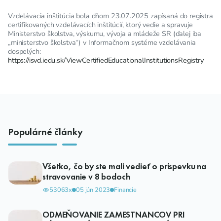
Vzdelávacia inštitúcia bola dňom 23.07.2025 zapísaná do registra
certifikovaných vzdelávacích inštitúcií, ktorý vedie a spravuje
Ministerstvo školstva, výskumu, vývoja a mládeže SR (ďalej iba
„ministerstvo školstva“) v Informačnom systéme vzdelávania
dospelých:
https://isvd.iedu.sk/ViewCertifiedEducationalInstitutionsRegistry
Populárné články
Všetko, čo by ste mali vedieť o príspevku na
stravovanie v 8 bodoch
53063x
05 jún 2023
Financie
ODMEŇOVANIE ZAMESTNANCOV PRI