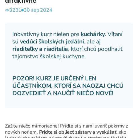
atraktívne
3231
30 sep 2024
Inovatívny kurz nielen pre
kuchárky
. Vítaní
sú
vedúci školských jedální
, ale aj
riaditeľky a riaditelia
, ktorí chcú poodhaliť
tajomstvo školskej kuchyne.
POZOR! KURZ JE URČENÝ LEN
ÚČASTNÍKOM, KTORÍ SA NAOZAJ CHCÚ
DOZVEDIEŤ A NAUČIŤ NIEČO NOVÉ!
Zažite niečo mimoriadne! Príďte si s nami uvariť pokrmy z
nových noriem.
Príďte si obliecť zástery a vyskúšať
, ako