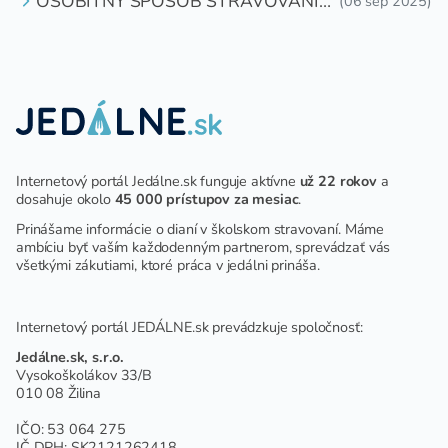
OSOBITNÝ SPÔSOB STRAVOVANIA
(06 sep 2025)
DETÍ A ŽIAKOV V ŠKOLSKOM
ZARIADENÍ
Internetový portál Jedálne.sk funguje aktívne
už 22 rokov
a
dosahuje okolo
45 000 prístupov za mesiac
.
Prinášame informácie o dianí v školskom stravovaní. Máme
ambíciu byť vaším každodenným partnerom, sprevádzať vás
všetkými zákutiami, ktoré práca v jedálni prináša.
Internetový portál JEDÁLNE.sk prevádzkuje spoločnosť:
Jedálne.sk, s.r.o.
Vysokoškolákov 33/B
010 08 Žilina
IČO: 53 064 275
IČ DPH: SK2121262418