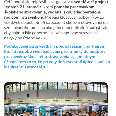
Celé podujatie pripravil a zorganizoval
vzdelávací projekt
Jedáleň 21. storočia
, ktorý
pomáha pracovníkom
školského stravovania, vedeniu škôl, zriaďovateľom,
rodičom i stravníkom
. Prepája kľúčových odborníkov zo
všetkých oblastí. Snaží sa začleniť školské stravovanie do
vzdelávacieho procesu ako jeho neoddeliteľnú súčasť tak,
aby najmladšia generácia získala správne stravovacie
návyky od útleho veku.
Poďakovanie patrí všetkým prednášajúcim, partnerom,
ktorí dlhodobo investujú svoje prostriedky do podpory
pracovníkov školského stravovania, aj samotným
účastníkom za to, že po celý deň vytvárali úplne skvelú a
inšpiratívnu atmosféru.