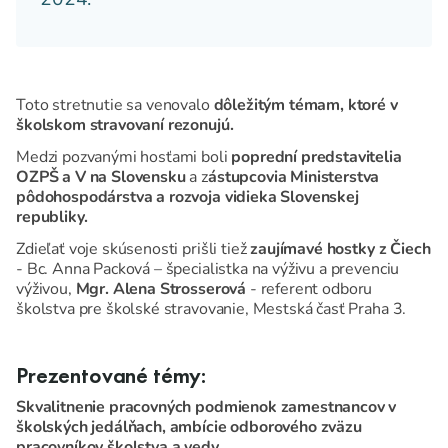
Toto stretnutie sa venovalo
dôležitým témam, ktoré v
školskom stravovaní rezonujú.
Medzi pozvanými hosťami boli
poprední predstavitelia
OZPŠ a V na Slovensku
a z
ástupcovia Ministerstva
pôdohospodárstva a rozvoja vidieka Slovenskej
republiky.
Zdieľať voje skúsenosti prišli tiež
zaujímavé hostky z Čiech
- Bc. Anna Packová – špecialistka na výživu a prevenciu
výživou,
Mgr. Alena Strosserová
- referent odboru
školstva pre školské stravovanie, Mestská časť Praha 3.
Prezentované témy:
Skvalitnenie pracovných podmienok zamestnancov v
školských jedálňach, ambície odborového zväzu
pracovníkov školstva a vedy