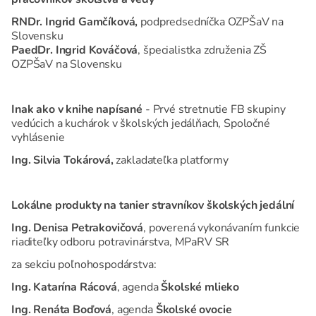
RNDr. Ingrid Gamčíková,
podpredsedníčka OZPŠaV na
Slovensku
PaedDr. Ingrid Kováčová
, špecialistka združenia ZŠ
OZPŠaV na Slovensku
Inak ako v knihe napísané
- Prvé stretnutie FB skupiny
vedúcich a kuchárok v školských jedálňach, Spoločné
vyhlásenie
Ing. Silvia Tokárová,
zakladateľka platformy
Lokálne produkty na tanier stravníkov školských jedální
Ing. Denisa Petrakovičová
, poverená vykonávaním funkcie
riaditeľky odboru potravinárstva, MPaRV SR
za sekciu poľnohospodárstva:
Ing. Katarína Rácová
, agenda
Školské mlieko
Ing. Renáta Boďová
, agenda
Školské ovocie