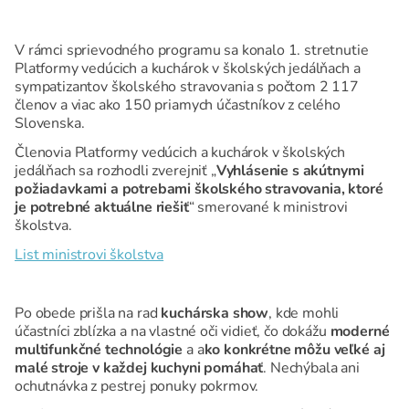
V rámci sprievodného programu sa konalo 1. stretnutie
Platformy vedúcich a kuchárok v školských jedálňach a
sympatizantov školského stravovania s počtom 2 117
členov a viac ako 150 priamych účastníkov z celého
Slovenska.
Členovia Platformy vedúcich a kuchárok v školských
jedálňach sa rozhodli zverejniť „
Vyhlásenie s akútnymi
požiadavkami a potrebami školského stravovania, ktoré
je potrebné aktuálne riešiť
“ smerované k ministrovi
školstva.
List ministrovi školstva
Po obede prišla na rad
kuchárska show
, kde mohli
účastníci zblízka a na vlastné oči vidieť, čo dokážu
moderné
multifunkčné technológie
a a
ko konkrétne môžu veľké aj
malé stroje v každej kuchyni pomáhať
. Nechýbala ani
ochutnávka z pestrej ponuky pokrmov.