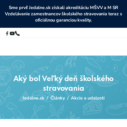
Sme prví! Jedalne.sk získali akreditáciu MŠVV a M SR
Vzdelávanie zamestnancov školského stravovania teraz s
oficiálnou garanciou kvality.
Aký bol Veľký deň školského
stravovania
Jedálne.sk
/
Články
/
Akcie a udalosti