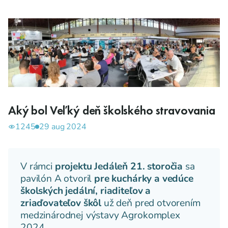
Aký bol Veľký deň školského stravovania
1245
29 aug 2024
V rámci
projektu Jedáleň 21. storočia
sa
pavilón A otvoril
pre kuchárky a vedúce
školských jedální, riaditeľov a
zriaďovateľov škôl
už deň pred otvorením
medzinárodnej výstavy Agrokomplex
2024.