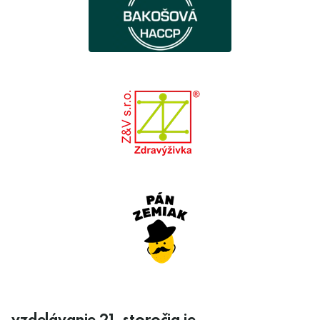
vzdelávanie 21. storočia je