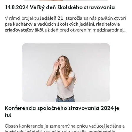
14.8.2024 Veľký deň školského stravovania
V rámci projektu
Jedáleň 21. storočia
sa náš pavilón otvorí
pre kuchárky a vedúcich školských jedální, riaditeľov a
zriaďovateľov škôl
už deň pred otvorením medzinárodnej
výstavy Agrokomplex.
Na tento deň je pripravená pestrá ponuka prednášok,
diskusií, kurzov, workshopov, ale počítame aj s priestorom
na obyčajné medziľudské stretnutia a zdieľanie skúseností.
Konferencia spoločného stravovania 2024 je
tu!
Obsah konferencie je zameraný na prácu vedúcej jedálne a
kuchárok, inšpiráciu tu nájdu aj riaditelia, zriaďovatelia,