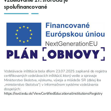
spolufinancované
Vzdelávacia inštitúcia bola dňom 23.07.2025 zapísaná do registra
certifikovaných vzdelávacích inštitúcií, ktorý vedie a spravuje
Ministerstvo školstva, výskumu, vývoja a mládeže SR (ďalej iba
„ministerstvo školstva“) v Informačnom systéme vzdelávania
dospelých:
https://isvd.iedu.sk/ViewCertifiedEducationalInstitutionsRegistry