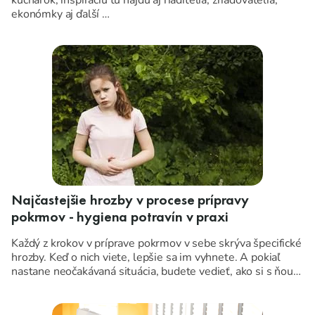
ekonómky aj ďalší …
Konferencia pre všetkých, ktorí pracujú na kvalite
slovenského školského stravovania.
ZADARMO NA ZÁKLADE REGISTRÁCIE.
Najčastejšie hrozby v procese prípravy
pokrmov - hygiena potravín v praxi
Každý z krokov v príprave pokrmov v sebe skrýva špecifické
hrozby. Keď o nich viete, lepšie sa im vyhnete. A pokiaľ
nastane neočakávaná situácia, budete vedieť, ako si s ňou
poradiť.