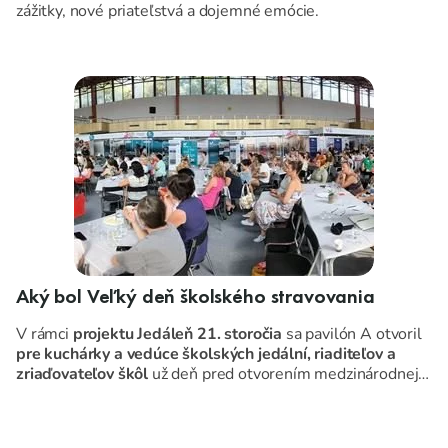
zážitky, nové priateľstvá a dojemné emócie.
Aký bol Veľký deň školského stravovania
V rámci
projektu Jedáleň 21. storočia
sa pavilón A otvoril
pre kuchárky a vedúce školských jedální, riaditeľov a
zriaďovateľov škôl
už deň pred otvorením medzinárodnej
výstavy Agrokomplex 2024.