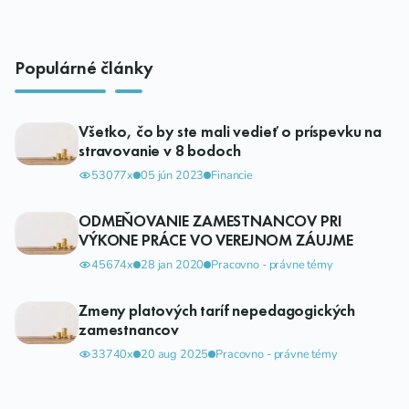
Populárné články
Všetko, čo by ste mali vedieť o príspevku na
stravovanie v 8 bodoch
53077x
05 jún 2023
Financie
ODMEŇOVANIE ZAMESTNANCOV PRI
VÝKONE PRÁCE VO VEREJNOM ZÁUJME
45674x
28 jan 2020
Pracovno - právne témy
Zmeny platových taríf nepedagogických
zamestnancov
33740x
20 aug 2025
Pracovno - právne témy