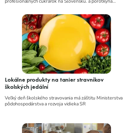
profesionálnych cukrárok na Slovensku. a porotkyňa
známej šou Pečie celé Slovensko. Petra je okrem toho aj
mamičkou a dokonca aj členkou stravovacej komisie v
materskej škôlke svojho syna.
Lokálne produkty na tanier stravníkov
školských jedální
Veľký deň školského stravovania má záštitu Ministerstva
pôdohospodárstva a rozvoja vidieka SR