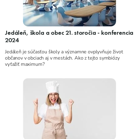
Jedáleň, škola a obec 21. storočia - konferencia
2024
Jedáleň je súčasťou školy a významne ovplyvňuje život
občanov v obciach aj v mestách. Ako z tejto symbiózy
vyťažiť maximum?
Na konferencii pre riaditeľov a zriaďovateľov škôl sa bude
preberať problematika školskej jedálne v súvislostiach z
pohľadu riaditeľov a zriaďovateľov škôl.