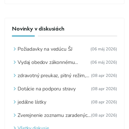
Novinky v diskusiách
Požiadavky na vedúcu ŠJ
(06 máj 2026)
Vydaj obedov zákonnému
(06 máj 2026)
zástupcovi
zdravotný preukaz, pitný režim,
(08 apr 2026)
zážitkové varenie
Dotácie na podporu stravy
(08 apr 2026)
jedálne lístky
(08 apr 2026)
Zverejnenie zoznamu zaradených
(08 apr 2026)
detí a nezaradených detí na
webovom sídle
Všetky diskusie