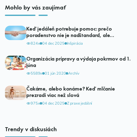
Mohlo by vás zaujímať
Keď jedáleň potrebuje pomoc: prečo
poradenstvo nie je nadštandard, ale
nevyhnutnosť
824x
04 dec 2025
Inšpirácia
Organizácia prípravy a výdaja pokrmov od 1.
júna
5589x
01 jún 2020
Archív
Čakáme, alebo konáme? Keď mlčanie
prezradí viac než slová
975x
04 dec 2025
Z praxe jedální
Trendy v diskusiách