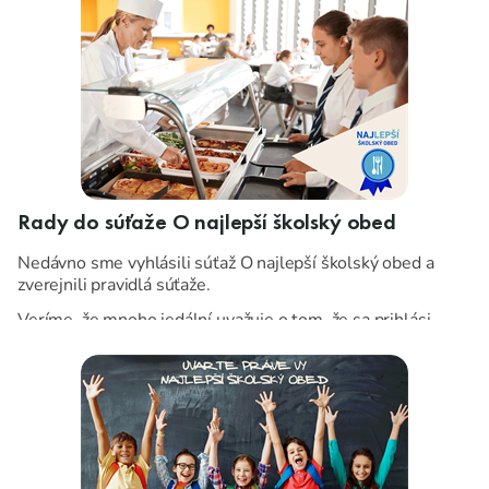
Rady do súťaže O najlepší školský obed
Nedávno sme vyhlásili súťaž O najlepší školský obed a
zverejnili pravidlá súťaže.
Veríme, že mnoho jedální uvažuje o tom, že sa prihlási.