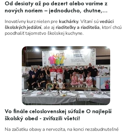
Od desiaty až po dezert alebo varíme z
nových noriem – jednoducho, chutne,
atraktívne
Inovatívny kurz nielen pre
kuchárky
. Vítaní sú
vedúci
školských jedální
, ale aj
riaditeľky a riaditelia
, ktorí chcú
poodhaliť tajomstvo školskej kuchyne.
POZOR! KURZ JE URČENÝ LEN ÚČASTNÍKOM, KTORÍ
SA NAOZAJ CHCÚ DOZVEDIEŤ A NAUČIŤ NIEČO
NOVÉ!
Vo finále celoslovenskej súťaže O najlepší
školský obed - zvíťazili všetci!
Na začiatku obavy a nervozita, na konci nezabudnuteľné