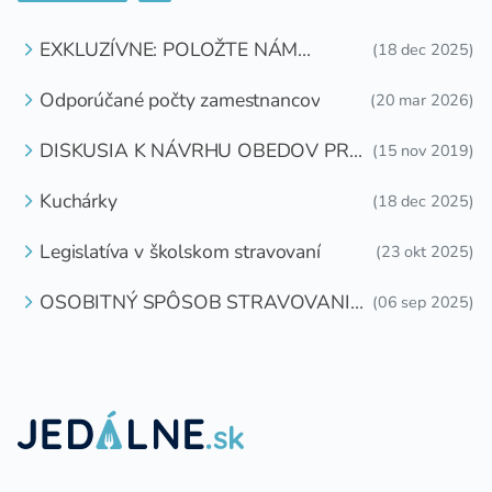
EXKLUZÍVNE: POLOŽTE NÁM
(18 dec 2025)
OTÁZKU
Odporúčané počty zamestnancov
(20 mar 2026)
DISKUSIA K NÁVRHU OBEDOV PRE
(15 nov 2019)
DETI ZDARMA
Kuchárky
(18 dec 2025)
Legislatíva v školskom stravovaní
(23 okt 2025)
OSOBITNÝ SPÔSOB STRAVOVANIA
(06 sep 2025)
DETÍ A ŽIAKOV V ŠKOLSKOM
ZARIADENÍ