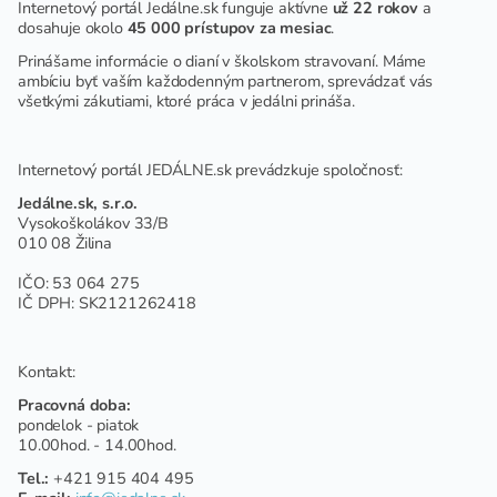
Internetový portál Jedálne.sk funguje aktívne
už 22 rokov
a
dosahuje okolo
45 000 prístupov za mesiac
.
Prinášame informácie o dianí v školskom stravovaní. Máme
ambíciu byť vaším každodenným partnerom, sprevádzať vás
všetkými zákutiami, ktoré práca v jedálni prináša.
Internetový portál JEDÁLNE.sk prevádzkuje spoločnosť:
Jedálne.sk, s.r.o.
Vysokoškolákov 33/B
010 08 Žilina
IČO: 53 064 275
IČ DPH: SK2121262418
Kontakt:
Pracovná doba:
pondelok - piatok
10.00hod. - 14.00hod.
Tel.:
+421 915 404 495