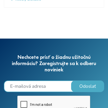
Nechcete prísť o žiadnu užitočnú
informáciu? Zaregistrujte sa k odberu
noviniek
Odoslať