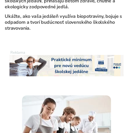
školských jedální
,
prinášajú deťom zdravé, chutné a
ekologicky zodpovedné jedlá.
Ukážte, ako vaša jedáleň využíva biopotraviny, bojuje s
odpadom a tvorí budúcnosť slovenského školského
stravovania.