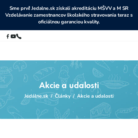
Sme prví! Jedalne.sk získali akreditáciu MŠVV a M SR
Vzdelávanie zamestnancov školského stravovania teraz s
oficiálnou garanciou kvality.
Akcie a udalosti
Jedálne.sk
/
Články
/
Akcie a udalosti