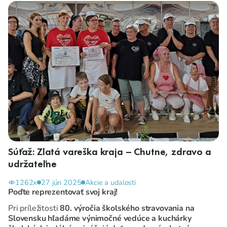
Súťaž: Zlatá vareška kraja – Chutne, zdravo a
udržateľne
1262x
27 jún 2025
Akcie a udalosti
Poďte reprezentovať svoj kraj!
Pri príležitosti
80. výročia školského stravovania na
Slovensku hľadáme výnimočné vedúce a kuchárky