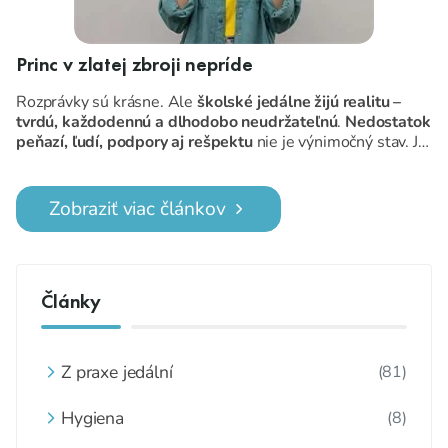
Princ v zlatej zbroji nepríde
Rozprávky sú krásne. Ale
školské jedálne žijú realitu –
tvrdú, každodennú a dlhodobo neudržateľnú
.
Nedostatok
peňazí, ľudí, podpory aj rešpektu
nie je výnimočný stav. Je
to norma.
Zobraziť viac článkov
Články
Z praxe jedální
(81)
Hygiena
(8)