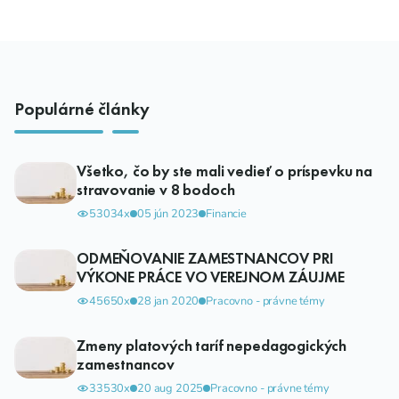
Populárné články
Všetko, čo by ste mali vedieť o príspevku na
stravovanie v 8 bodoch
53034x
05 jún 2023
Financie
ODMEŇOVANIE ZAMESTNANCOV PRI
VÝKONE PRÁCE VO VEREJNOM ZÁUJME
45650x
28 jan 2020
Pracovno - právne témy
Zmeny platových taríf nepedagogických
zamestnancov
33530x
20 aug 2025
Pracovno - právne témy