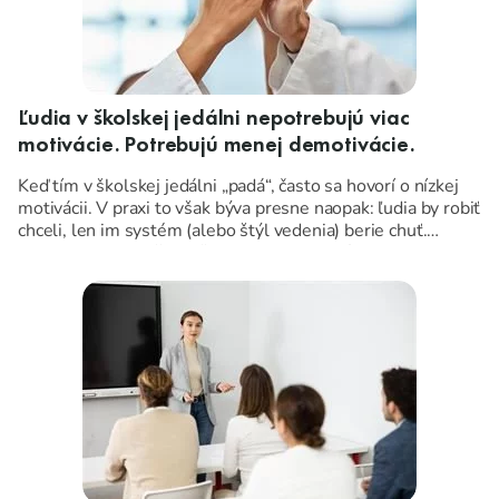
Ľudia v školskej jedálni nepotrebujú viac
motivácie. Potrebujú menej demotivácie.
Keď tím v školskej jedálni „padá“, často sa hovorí o nízkej
motivácii. V praxi to však býva presne naopak: ľudia by robiť
chceli, len im systém (alebo štýl vedenia) berie chuť.
Pozrime sa na najčastejšie zdroje demotivácie a na kroky,
ktoré vedia spraviť stabilitu aj v náročnej prevádzke.