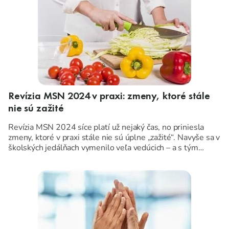
Revízia MSN 2024 v praxi: zmeny, ktoré stále
nie sú zažité
Revízia MSN 2024 síce platí už nejaký čas, no priniesla
zmeny, ktoré v praxi stále nie sú úplne „zažité“. Navyše sa v
školských jedálňach vymenilo veľa vedúcich – a s tým
prirodzene prichádzajú opakujúce sa otázky:
Ako to urobiť správne? Čo je povinné? Kde sú výnimky? A
čo už je za hranou?