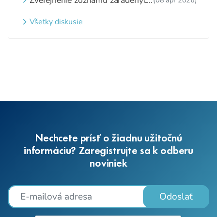
detí a nezaradených detí na
webovom sídle
Všetky diskusie
Nechcete prísť o žiadnu užitočnú
informáciu? Zaregistrujte sa k odberu
noviniek
Odoslať