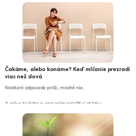
venovať pozornosť.
Čakáme, alebo konáme? Keď mlčanie prezradí
viac než slová
Niektoré odpovede prišli, mnohé nie.
A práve to ticho je pozvaním položiť si otázku:
Čo sa v školskom stravovaní deje naozaj? A čo chceme,
aby sa dialo ďalej?