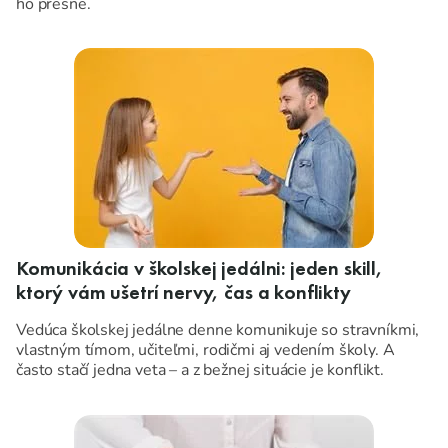
ho presne.
Komunikácia v školskej jedálni: jeden skill,
ktorý vám ušetrí nervy, čas a konflikty
Vedúca školskej jedálne denne komunikuje so stravníkmi,
vlastným tímom, učiteľmi, rodičmi aj vedením školy. A
často stačí jedna veta – a z bežnej situácie je konflikt.
Dobrá správa: nemusíte byť „rodený diplomat“. Stačí mať v
rukách pár princípov, ktoré držia rozhovor v bezpečí, aj keď
druhá strana práve nie je v pohode.