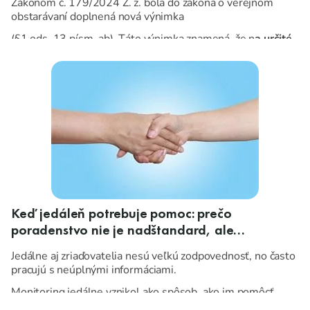
Zákonom č. 179/2024 Z. z. bola do zákona o verejnom
obstarávaní doplnená nová výnimka
(§1 ods. 13 písm. ab). Táto výnimka znamená, že n
a určité
nákupy potravín sa už zákon o verejnom obstarávaní
nevzťahuje
.
Keď jedáleň potrebuje pomoc: prečo
poradenstvo nie je nadštandard, ale
nevyhnutnosť
Jedálne aj zriaďovatelia nesú veľkú zodpovednosť, no často
pracujú s neúplnými informáciami.
Monitoring jedálne vznikol ako spôsob, ako im pomôcť
vidieť súvislosti, ktorým sa v každodennom zhone nedá