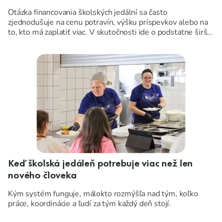
Otázka financovania školských jedální sa často
zjednodušuje na cenu potravín, výšku príspevkov alebo na
to, kto má zaplatiť viac. V skutočnosti ide o podstatne širšiu
tému.
Keď školská jedáleň potrebuje viac než len
nového človeka
Kým systém funguje, málokto rozmýšľa nad tým, koľko
práce, koordinácie a ľudí za tým každý deň stojí.