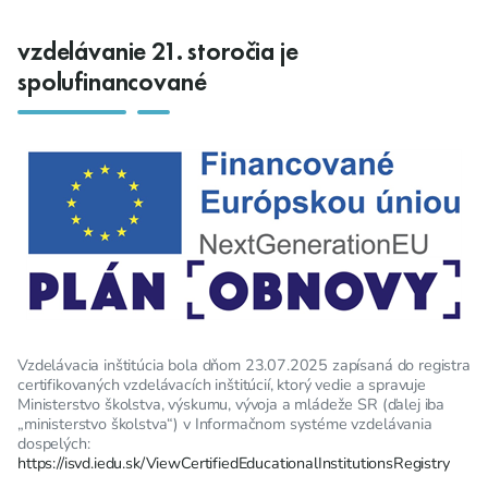
vzdelávanie 21. storočia je
spolufinancované
Vzdelávacia inštitúcia bola dňom 23.07.2025 zapísaná do registra
certifikovaných vzdelávacích inštitúcií, ktorý vedie a spravuje
Ministerstvo školstva, výskumu, vývoja a mládeže SR (ďalej iba
„ministerstvo školstva“) v Informačnom systéme vzdelávania
dospelých:
https://isvd.iedu.sk/ViewCertifiedEducationalInstitutionsRegistry