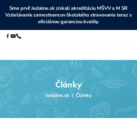
Sme prví! Jedalne.sk získali akreditáciu MŠVV a M SR
Vzdelávanie zamestnancov školského stravovania teraz s
oficiálnou garanciou kvality.
Články
Jedálne.sk
/
Články