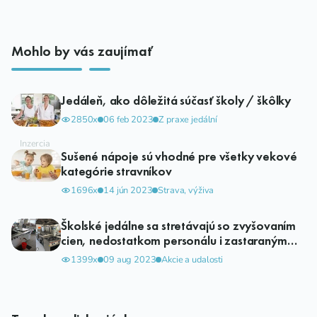
Mohlo by vás zaujímať
Jedáleň, ako dôležitá súčasť školy / škôlky
2850x
06 feb 2023
Z praxe jedální
Sušené nápoje sú vhodné pre všetky vekové
kategórie stravníkov
1696x
14 jún 2023
Strava, výživa
Školské jedálne sa stretávajú so zvyšovaním
cien, nedostatkom personálu i zastaraným
vybavením.
1399x
09 aug 2023
Akcie a udalosti