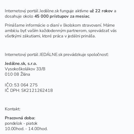
Internetový portál Jedálne.sk funguje aktívne
už 22 rokov
a
dosahuje okolo
45 000 prístupov za mesiac
.
Prinášame informácie o dianí v školskom stravovaní. Máme
ambíciu byť vaším každodenným partnerom, sprevádzať vás
všetkými zákutiami, ktoré práca v jedálni prináša.
Internetový portál JEDÁLNE.sk prevádzkuje spoločnosť:
Jedálne.sk, s.r.o.
Vysokoškolákov 33/B
010 08 Žilina
IČO: 53 064 275
IČ DPH: SK2121262418
Kontakt:
Pracovná doba:
pondelok - piatok
10.00hod. - 14.00hod.