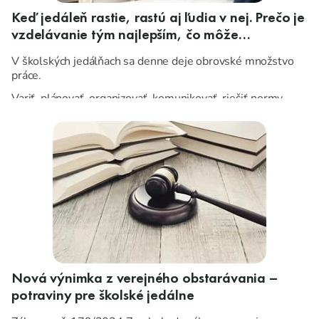
Keď jedáleň rastie, rastú aj ľudia v nej. Prečo je
vzdelávanie tým najlepším, čo môže
prevádzka urobiť pre svoju budúcnosť.
V školských jedálňach sa denne deje obrovské množstvo
práce.
Variť, plánovať, organizovať, komunikovať, riešiť normy,
techniku, hygienu, rozpočet — a často aj situácie, o ktorých
sa zvonku vôbec nehovorí.
Nová výnimka z verejného obstarávania –
potraviny pre školské jedálne