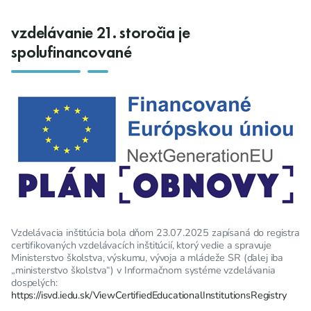
vzdelávanie 21. storočia je
spolufinancované
Vzdelávacia inštitúcia bola dňom 23.07.2025 zapísaná do registra
certifikovaných vzdelávacích inštitúcií, ktorý vedie a spravuje
Ministerstvo školstva, výskumu, vývoja a mládeže SR (ďalej iba
„ministerstvo školstva“) v Informačnom systéme vzdelávania
dospelých:
https://isvd.iedu.sk/ViewCertifiedEducationalInstitutionsRegistry