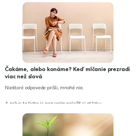
venovať pozornosť.
Čakáme, alebo konáme? Keď mlčanie prezradí
viac než slová
Niektoré odpovede prišli, mnohé nie.
A práve to ticho je pozvaním položiť si otázku:
Čo sa v školskom stravovaní deje naozaj? A čo chceme,
aby sa dialo ďalej?