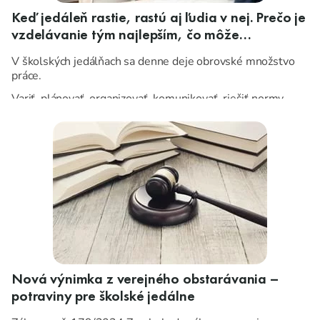
Keď jedáleň rastie, rastú aj ľudia v nej. Prečo je
vzdelávanie tým najlepším, čo môže
prevádzka urobiť pre svoju budúcnosť.
V školských jedálňach sa denne deje obrovské množstvo
práce.
Variť, plánovať, organizovať, komunikovať, riešiť normy,
techniku, hygienu, rozpočet — a často aj situácie, o ktorých
sa zvonku vôbec nehovorí.
Nová výnimka z verejného obstarávania –
potraviny pre školské jedálne