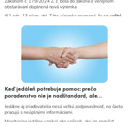
Zákonom č. 179/2024 Z. z. bola do zákona o verejnom
obstarávaní doplnená nová výnimka
(§1 ods. 13 písm. ab). Táto výnimka znamená, že n
a určité
nákupy potravín sa už zákon o verejnom obstarávaní
nevzťahuje
.
Keď jedáleň potrebuje pomoc: prečo
poradenstvo nie je nadštandard, ale
nevyhnutnosť
Jedálne aj zriaďovatelia nesú veľkú zodpovednosť, no často
pracujú s neúplnými informáciami.
Monitoring jedálne vznikol ako spôsob, ako im pomôcť
vidieť súvislosti, ktorým sa v každodennom zhone nedá