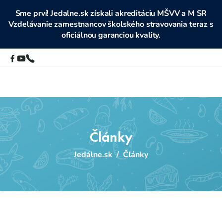
Sme prví! Jedalne.sk získali akreditáciu MŠVV a M SR
Vzdelávanie zamestnancov školského stravovania teraz s
oficiálnou garanciou kvality.
Články
Jedálne.sk
/
Články