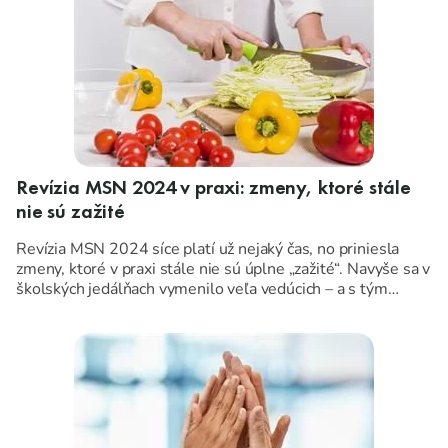
Revízia MSN 2024 v praxi: zmeny, ktoré stále
nie sú zažité
Revízia MSN 2024 síce platí už nejaký čas, no priniesla
zmeny, ktoré v praxi stále nie sú úplne „zažité“. Navyše sa v
školských jedálňach vymenilo veľa vedúcich – a s tým
prirodzene prichádzajú opakujúce sa otázky:
Ako to urobiť správne? Čo je povinné? Kde sú výnimky? A
čo už je za hranou?