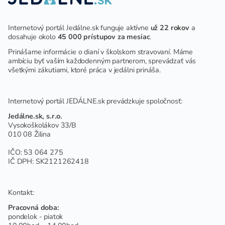
Internetový portál Jedálne.sk funguje aktívne
už 22 rokov
a
dosahuje okolo
45 000 prístupov za mesiac
.
Prinášame informácie o dianí v školskom stravovaní. Máme
ambíciu byť vaším každodenným partnerom, sprevádzať vás
všetkými zákutiami, ktoré práca v jedálni prináša.
Internetový portál JEDÁLNE.sk prevádzkuje spoločnosť:
Jedálne.sk, s.r.o.
Vysokoškolákov 33/B
010 08 Žilina
IČO: 53 064 275
IČ DPH: SK2121262418
Kontakt:
Pracovná doba:
pondelok - piatok