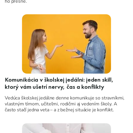
ho presne.
Komunikácia v školskej jedálni: jeden skill,
ktorý vám ušetrí nervy, čas a konflikty
Vedúca školskej jedálne denne komunikuje so stravníkmi,
vlastným tímom, učiteľmi, rodičmi aj vedením školy. A
často stačí jedna veta – a z bežnej situácie je konflikt.
Dobrá správa: nemusíte byť „rodený diplomat“. Stačí mať v
rukách pár princípov, ktoré držia rozhovor v bezpečí, aj keď
druhá strana práve nie je v pohode.