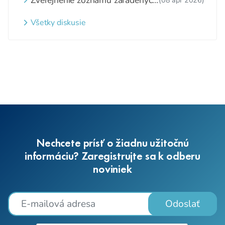
detí a nezaradených detí na
webovom sídle
Všetky diskusie
Nechcete prísť o žiadnu užitočnú
informáciu? Zaregistrujte sa k odberu
noviniek
Odoslať