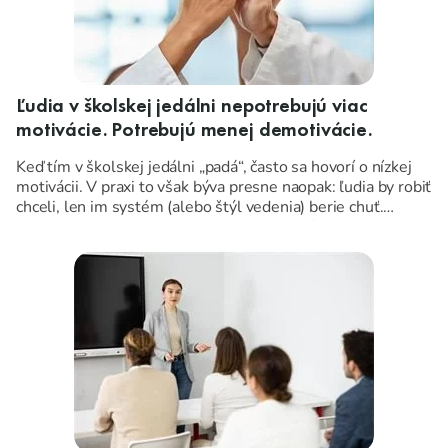
Ľudia v školskej jedálni nepotrebujú viac
motivácie. Potrebujú menej demotivácie.
Keď tím v školskej jedálni „padá“, často sa hovorí o nízkej
motivácii. V praxi to však býva presne naopak: ľudia by robiť
chceli, len im systém (alebo štýl vedenia) berie chuť.
Pozrime sa na najčastejšie zdroje demotivácie a na kroky,
ktoré vedia spraviť stabilitu aj v náročnej prevádzke.