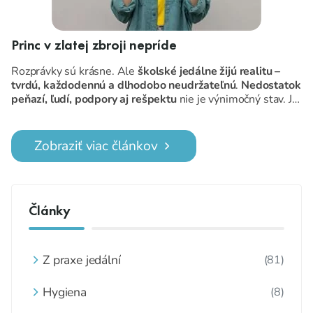
Princ v zlatej zbroji nepríde
Rozprávky sú krásne. Ale
školské jedálne žijú realitu –
tvrdú, každodennú a dlhodobo neudržateľnú
.
Nedostatok
peňazí, ľudí, podpory aj rešpektu
nie je výnimočný stav. Je
to norma.
Zobraziť viac článkov
Články
Z praxe jedální
(81)
Hygiena
(8)