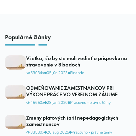
Populárné články
Všetko, čo by ste mali vedieť o príspevku na
stravovanie v 8 bodoch
53034x
05 jún 2023
Financie
ODMEŇOVANIE ZAMESTNANCOV PRI
VÝKONE PRÁCE VO VEREJNOM ZÁUJME
45650x
28 jan 2020
Pracovno - právne témy
Zmeny platových taríf nepedagogických
zamestnancov
33530x
20 aug 2025
Pracovno - právne témy