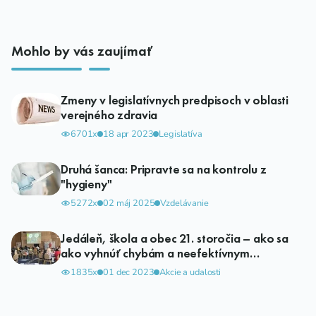
Mohlo by vás zaujímať
Zmeny v legislatívnych predpisoch v oblasti
verejného zdravia
6701x
18 apr 2023
Legislatíva
Druhá šanca: Pripravte sa na kontrolu z
"hygieny"
5272x
02 máj 2025
Vzdelávanie
Jedáleň, škola a obec 21. storočia – ako sa
ako vyhnúť chybám a neefektívnym
investičným rozhodnutiam
1835x
01 dec 2023
Akcie a udalosti