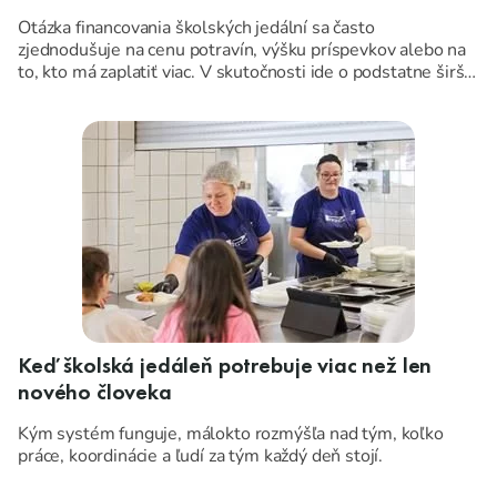
Otázka financovania školských jedální sa často
zjednodušuje na cenu potravín, výšku príspevkov alebo na
to, kto má zaplatiť viac. V skutočnosti ide o podstatne širšiu
tému.
Keď školská jedáleň potrebuje viac než len
nového človeka
Kým systém funguje, málokto rozmýšľa nad tým, koľko
práce, koordinácie a ľudí za tým každý deň stojí.